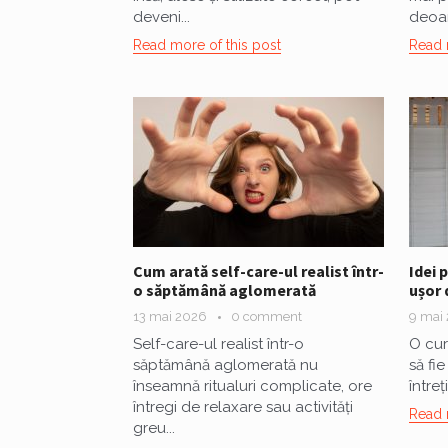
deveni...
deoar
Read more of this post
Read 
Cum arată self-care-ul realist într-
Idei 
o săptămână aglomerată
ușor 
13 mai 2026
0 comment
9 mai
Self-care-ul realist într-o
O cur
săptămână aglomerată nu
să fi
înseamnă ritualuri complicate, ore
întreț
întregi de relaxare sau activități
Read 
greu...