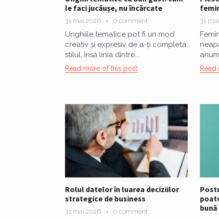
le faci jucăușe, nu încărcate
femi
31 mai 2026
0 comment
31 ma
Unghiile tematice pot fi un mod
Femin
creativ și expresiv de a-ți completa
neapă
stilul, însă linia dintre...
anumi
Read more of this post
Read 
Rolul datelor în luarea deciziilor
Postu
strategice de business
poate
bună
31 mai 2026
0 comment