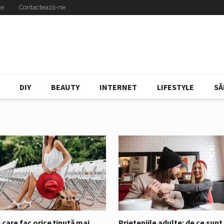
re
Contactează-ne
DIY
BEAUTY
INTERNET
LIFESTYLE
SĂ
 care fac orice ținută mai
Prieteniile adulte: de ce sunt