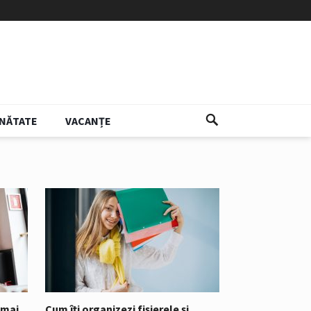
NĂTATE
VACANȚE
 mai
Cum îți organizezi fișierele și