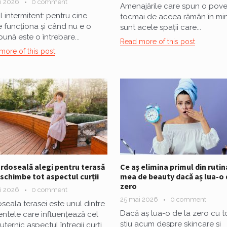
i 2026
0 comment
Amenajările care spun o poves
l intermitent: pentru cine
tocmai de aceea rămân în mi
 funcționa și când nu e o
sunt acele spații care...
bună este o întrebare...
Read more of this post
more of this post
rdoseală alegi pentru terasă
Ce aș elimina primul din rutin
 schimbe tot aspectul curții
mea de beauty dacă aș lua-o 
zero
i 2026
0 comment
25 mai 2026
0 comment
seala terasei este unul dintre
Dacă aș lua-o de la zero cu t
ntele care influențează cel
știu acum despre skincare și
ternic aspectul întregii curți,