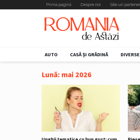
Prima pagină
Despre noi
Site-uri partene
AUTO
CASĂ ȘI GRĂDINĂ
DIVERSE
Lună:
mai 2026
Unghii tematice cu bun gust: cum
Piese