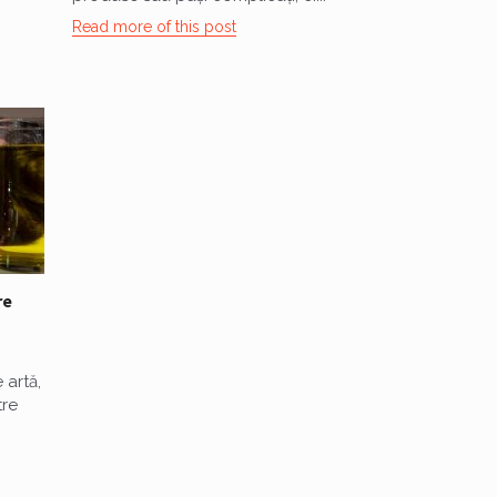
Read more of this post
re
 artă,
tre