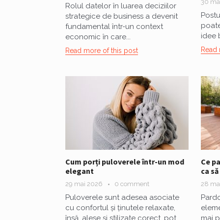
30 ma
Rolul datelor în luarea deciziilor
Postu
strategice de business a devenit
poate
fundamental într-un context
idee 
economic în care...
Read 
Read more of this post
Cum porți puloverele într-un mod
Ce pa
elegant
ca să
29 mai 2026
0 comment
28 ma
Puloverele sunt adesea asociate
Pardo
cu confortul și ținutele relaxate,
eleme
însă, alese și stilizate corect, pot
mai pu