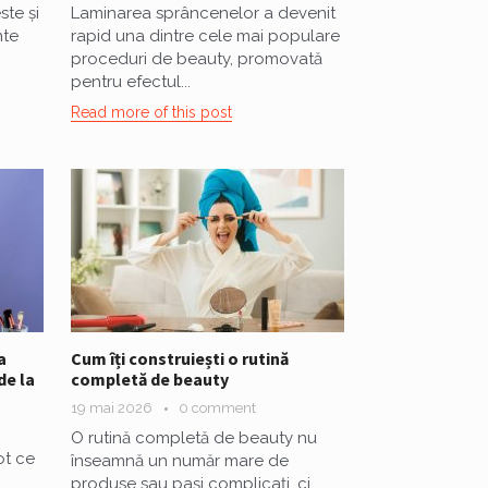
te și
Laminarea sprâncenelor a devenit
nte
rapid una dintre cele mai populare
proceduri de beauty, promovată
pentru efectul...
Read more of this post
a
Cum îți construiești o rutină
de la
completă de beauty
19 mai 2026
0 comment
O rutină completă de beauty nu
ot ce
înseamnă un număr mare de
produse sau pași complicați, ci...