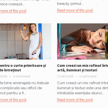
beauty, primul...
ece creează...
Read more of this post
more of this post
pentru o curte primitoare și
Cum creezi un mix rafinat înt
de întreținut
artă, iluminat și texturi
 2026
0 comment
7 mai 2026
0 comment
te bine amenajată nu trebuie
Cum creezi un mix rafinat între
e complicată sau dificil de
iluminat și texturi este una din
inut pentru a fi...
întrebările esențiale atunci...
more of this post
Read more of this post