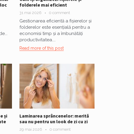
 loc
folderele mai eficient
31 mai 2026
0 comment
Gestionarea eficientă a fișierelor și
folderelor este esențială pentru a
e...
economisi timp și a îmbunătăți
productivitatea....
Read more of this post
e și
Laminarea sprâncenelor: merită
nte
sau nu pentru un look de zi cu zi
29 mai 2026
0 comment