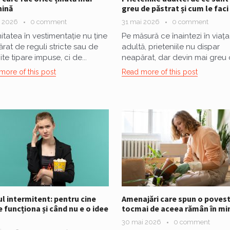
nină
greu de păstrat și cum le faci
i 2026
0 comment
31 mai 2026
0 comment
itatea în vestimentație nu ține
Pe măsură ce înaintezi în viața
rat de reguli stricte sau de
adultă, prieteniile nu dispar
te tipare impuse, ci de...
neapărat, dar devin mai greu d
more of this post
Read more of this post
l intermitent: pentru cine
Amenajări care spun o povest
 funcționa și când nu e o idee
tocmai de aceea rămân în mi
30 mai 2026
0 comment