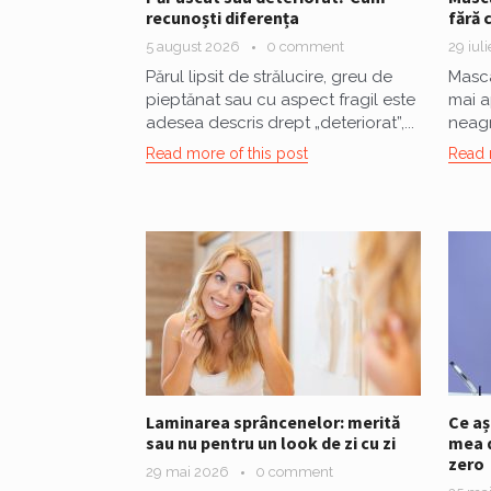
recunoști diferența
fără 
5 august 2026
0 comment
29 iul
Părul lipsit de strălucire, greu de
Masca
pieptănat sau cu aspect fragil este
mai a
adesea descris drept „deteriorat”,...
neagr
Read more of this post
Read 
Laminarea sprâncenelor: merită
Ce aș
sau nu pentru un look de zi cu zi
mea d
zero
29 mai 2026
0 comment