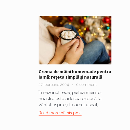
Crema de mâini homemade pentru
iarnă: rețeta simplă și naturală
27 februarie 2024
0 comment
În sezonul rece, pielea mâinilor
noastre este adesea expusă la
vântul aspru și la aerul uscat,...
Read more of this post