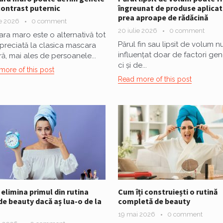
contrast puternic
îngreunat de produse aplicat
prea aproape de rădăcină
ie 2026
0 comment
20 iulie 2026
0 comment
ra maro este o alternativă tot
Părul fin sau lipsit de volum n
preciată la clasica mascara
influențat doar de factori gene
ă, mai ales de persoanele...
ci și de...
more of this post
Read more of this post
 elimina primul din rutina
Cum îți construiești o rutină
e beauty dacă aș lua-o de la
completă de beauty
19 mai 2026
0 comment