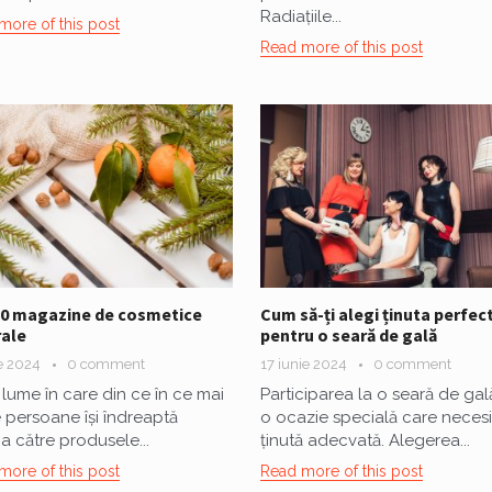
Radiațiile...
more of this post
Read more of this post
10 magazine de cosmetice
Cum să-ți alegi ținuta perfec
ale
pentru o seară de gală
ie 2024
0 comment
17 iunie 2024
0 comment
o lume în care din ce în ce mai
Participarea la o seară de gal
 persoane își îndreaptă
o ocazie specială care necesi
ia către produsele...
ținută adecvată. Alegerea...
more of this post
Read more of this post