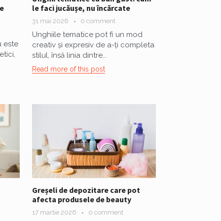
e
le faci jucăușe, nu încărcate
31 mai 2026
0 comment
Unghiile tematice pot fi un mod
u este
creativ și expresiv de a-ți completa
tici,
stilul, însă linia dintre...
Read more of this post
Greșeli de depozitare care pot
afecta produsele de beauty
17 martie 2026
0 comment