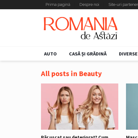
Prima pagină
Despre noi
Site-uri partene
AUTO
CASĂ ȘI GRĂDINĂ
DIVERSE
All posts in Beauty
Păr uscat sau deteriorat? Cum
Masca