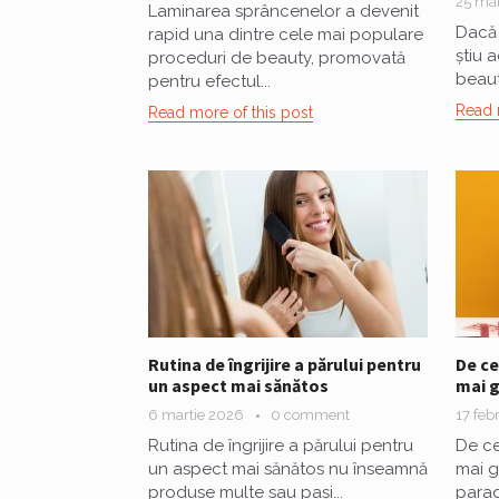
25 ma
Laminarea sprâncenelor a devenit
Dacă 
rapid una dintre cele mai populare
știu 
proceduri de beauty, promovată
beauty
pentru efectul...
Read 
Read more of this post
Rutina de îngrijire a părului pentru
De ce
un aspect mai sănătos
mai g
6 martie 2026
0 comment
17 feb
Rutina de îngrijire a părului pentru
De ce
un aspect mai sănătos nu înseamnă
mai g
produse multe sau pași...
parad