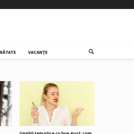
NĂTATE
VACANȚE
Unghii tematice cu bun gust: cum