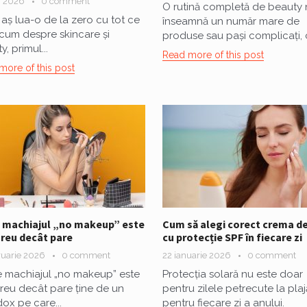
i 2026
0 comment
O rutină completă de beauty 
aș lua-o de la zero cu tot ce
înseamnă un număr mare de
acum despre skincare și
produse sau pași complicați, ci
, primul...
Read more of this post
more of this post
 machiajul „no makeup” este
Cum să alegi corect crema de
reu decât pare
cu protecție SPF în fiecare zi
ruarie 2026
0 comment
22 ianuarie 2026
0 comment
 machiajul „no makeup” este
Protecția solară nu este doar
reu decât pare ține de un
pentru zilele petrecute la plajă
ox pe care...
pentru fiecare zi a anului.