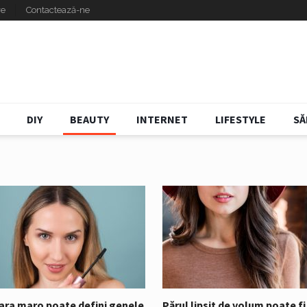
re
Contactează-ne
DIY
BEAUTY
INTERNET
LIFESTYLE
SĂ
ra maro poate defini genele
Părul lipsit de volum poate fi