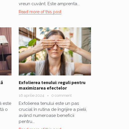
vreun cuvânt. Este amprenta...
Read more of this post
tă
Exfolierea tenului: reguli pentru
maximizarea efectelor
16 aprilie 2024
0 comment
ă este
Exfolierea tenului este un pas
tă o
crucial în rutina de îngrijire a pielii,
având numeroase beneficii
pentru...