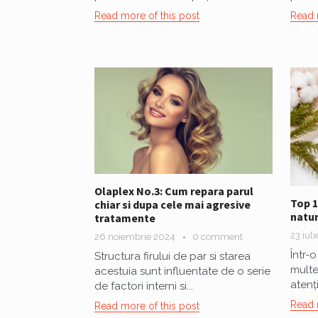
Read more of this post
Read 
Olaplex No.3: Cum repara parul
Top 
chiar si dupa cele mai agresive
natur
tratamente
23 iul
26 noiembrie 2024
0 comment
Într-
Structura firului de par si starea
multe
acestuia sunt influentate de o serie
atenț
de factori interni si...
Read 
Read more of this post