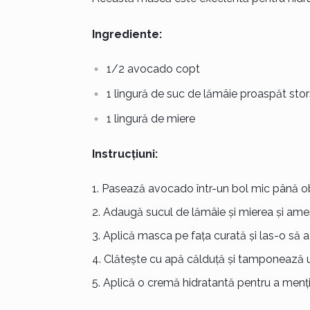
Ingrediente:
1/2 avocado copt
1 lingură de suc de lămâie proaspăt stor
1 lingură de miere
Instrucțiuni:
Pasează avocado într-un bol mic până obț
Adaugă sucul de lămâie și mierea și ame
Aplică masca pe fața curată și las-o să 
Clătește cu apă călduță și tamponează u
Aplică o cremă hidratantă pentru a menți