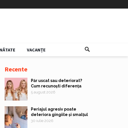
NĂTATE
VACANȚE
Recente
Păr uscat sau deteriorat?
Cum recunoști diferența
5 august 2026
Periajul agresiv poate
deteriora gingiile și smalțul
30 iulie 2026