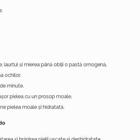
s
, iaurtul și mierea până obții o pastă omogenă.
 ochilor.
de minute.
șor pielea cu un prosop moale.
ne pielea moale și hidratată.
do
rea și hrănirea pielii uscate și deshidratate.