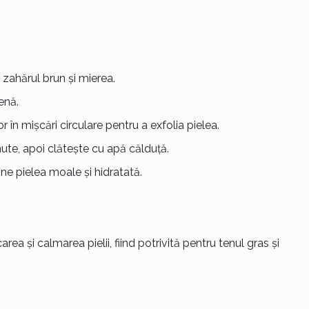
 zahărul brun și mierea.
enă.
în mișcări circulare pentru a exfolia pielea.
te, apoi clătește cu apă călduță.
ne pielea moale și hidratată.
a și calmarea pielii, fiind potrivită pentru tenul gras și