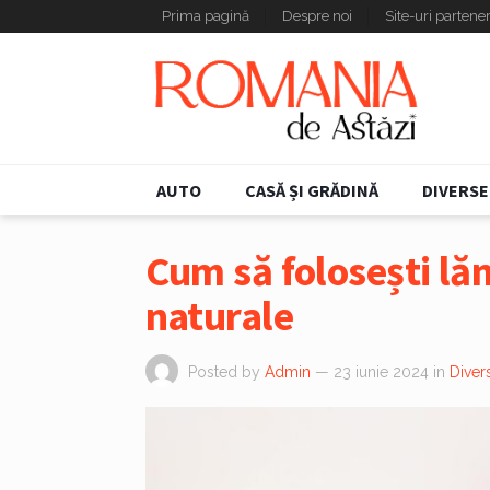
Prima pagină
Despre noi
Site-uri partene
AUTO
CASĂ ȘI GRĂDINĂ
DIVERSE
Cum să folosești lăm
naturale
Posted by
Admin
— 23 iunie 2024
in
Diver