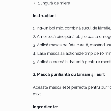
1 lingură de miere
Instrucțiuni:
Într-un bol mic, combină sucul de lămâie,
Amestecă bine până obții o pastă omog
Aplică masca pe fața curată, masând ușor 
Lasă masca să acționeze timp de 10 minu
Aplică o cremă hidratantă pentru a menți
2. Mască purifiantă cu lămâie și iaurt
Această mască este perfectă pentru purificare
mixt.
Ingrediente: