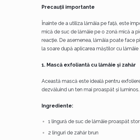
Precauții importante
Înainte de a utiliza lămâia pe față, este imp
mică de suc de lămâie pe o zonă mică a pie
reacție. De asemenea, lămâia poate face pie
la soare după aplicarea măștilor cu lămâie 
1. Mască exfoliantă cu lămâie și zahăr
Această mască este ideală pentru exfolierea 
dezvăluind un ten mai proaspăt și luminos.
Ingrediente:
1 lingură de suc de lămâie proaspăt stor
2 linguri de zahăr brun