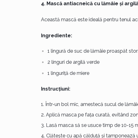
4. Mască antiacneică cu lămâie și argil
Această mască este ideală pentru tenul acnei
Ingrediente:
1 lingură de suc de lămâie proaspăt stor
2 linguri de argilă verde
1 linguriță de miere
Instrucțiuni:
Într-un bol mic, amestecă sucul de lămâi
Aplică masca pe fața curată, evitând zona
Lasă masca să se usuce timp de 10-15 m
Clătește cu apă călduță și tamponează u