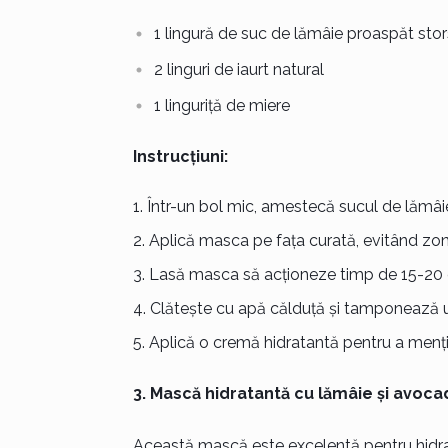
1 lingură de suc de lămâie proaspăt stor
2 linguri de iaurt natural
1 linguriță de miere
Instrucțiuni:
Într-un bol mic, amestecă sucul de lămâie
Aplică masca pe fața curată, evitând zona
Lasă masca să acționeze timp de 15-20 
Clătește cu apă călduță și tamponează u
Aplică o cremă hidratantă pentru a menți
3. Mască hidratantă cu lămâie și avoca
Această mască este excelentă pentru hidrata