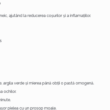
ă
c, ajutând la reducerea coșurilor și a inflamațiilor.
s
e, argila verde și mierea până obții o pastă omogenă.
 ochilor.
inute.
șor pielea cu un prosop moale.