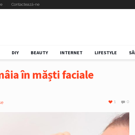
re
Contactează-ne
DIY
BEAUTY
INTERNET
LIFESTYLE
SĂ
âia în măști faciale
1
0
se