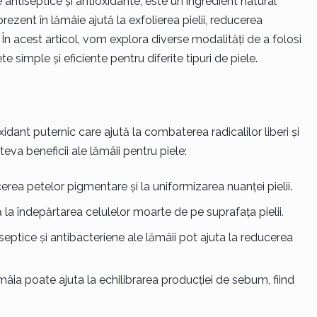
antiseptice și antioxidante, este un ingredient natural
c prezent în lămâie ajută la exfolierea pielii, reducerea
 În acest articol, vom explora diverse modalități de a folosi
te simple și eficiente pentru diferite tipuri de piele.
dant puternic care ajută la combaterea radicalilor liberi și
eva beneficii ale lămâii pentru piele:
rea petelor pigmentare și la uniformizarea nuanței pielii.
ă la îndepărtarea celulelor moarte de pe suprafața pielii.
iseptice și antibacteriene ale lămâii pot ajuta la reducerea
âia poate ajuta la echilibrarea producției de sebum, fiind