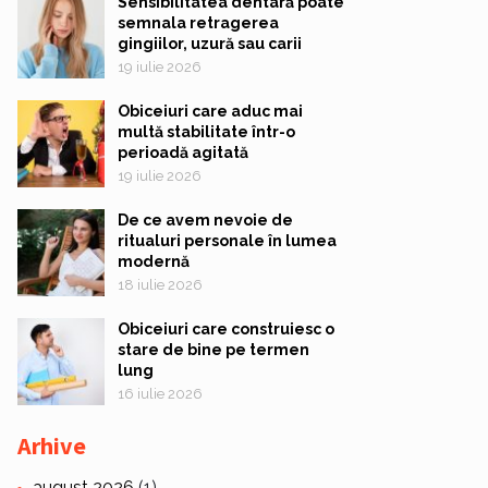
Sensibilitatea dentară poate
semnala retragerea
gingiilor, uzură sau carii
19 iulie 2026
Obiceiuri care aduc mai
multă stabilitate într-o
perioadă agitată
19 iulie 2026
De ce avem nevoie de
ritualuri personale în lumea
modernă
18 iulie 2026
Obiceiuri care construiesc o
stare de bine pe termen
lung
16 iulie 2026
Arhive
august 2026
(1)