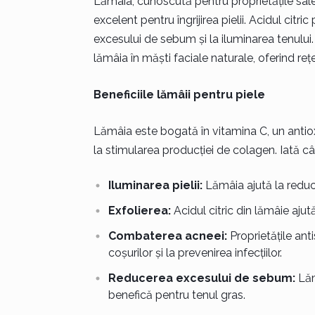
Lămâia, cunoscută pentru proprietățile sale 
excelent pentru îngrijirea pielii. Acidul citri
excesului de sebum și la iluminarea tenului.
lămâia în măști faciale naturale, oferind rețe
Beneficiile lămâii pentru piele
Lămâia este bogată în vitamina C, un antioxi
la stimularea producției de colagen. Iată cât
Iluminarea pielii:
Lămâia ajută la reduce
Exfolierea:
Acidul citric din lămâie ajut
Combaterea acneei:
Proprietățile ant
coșurilor și la prevenirea infecțiilor.
Reducerea excesului de sebum:
Lăm
benefică pentru tenul gras.