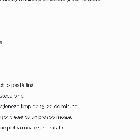
s
ii o pastă fină.
stecă bine.
acționeze timp de 15-20 de minute.
șor pielea cu un prosop moale.
ne pielea moale și hidratată.