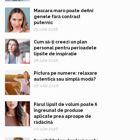
Mascara maro poate defini
genele fără contrast
puternic
29 iulie 2026
Cum să-ți creezi un plan
personal pentru perioadele
lipsite de inspirație
28 iulie 2026
Pictura pe numere: relaxare
autentică sau simplă modă?
28 iulie 2026
Părul lipsit de volum poate fi
îngreunat de produse
aplicate prea aproape de
rădăcină
20 iulie 2026