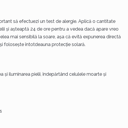
ortant să efectuezi un test de alergie. Aplică o cantitate
lii și așteaptă 24 de ore pentru a vedea dacă apare vreo
lea mai sensibilă la soare, așa că evită expunerea directă
și folosește întotdeauna protecție solară.
și iluminarea pielii, îndepărtând celulele moarte și
s