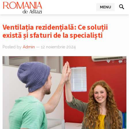
MENU
Ventilația rezidențială: Ce soluții
există și sfaturi de la specialiști
Posted by
Admin
— 12 noiembrie 2024
0
0