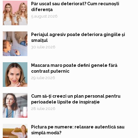
Păr uscat sau deteriorat? Cum recunoști
diferența
5 august 2026
Periajul agresiv poate deteriora gingiile și
smalțul
30 iulie 2026
Mascara maro poate defini genele fără
contrast puternic
29 iulie 2026
Cum să-ți creezi un plan personal pentru
perioadele lipsite de inspirație
28 iulie 2026
Pictura pe numere: relaxare autentică sau
simplă modă?