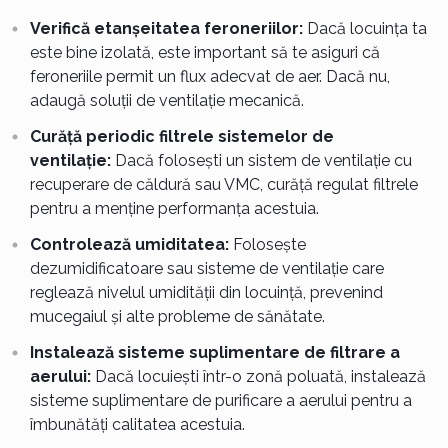
Verifică etanșeitatea feroneriilor:
Dacă locuința ta
este bine izolată, este important să te asiguri că
feroneriile permit un flux adecvat de aer. Dacă nu,
adaugă soluții de ventilație mecanică.
Curăță periodic filtrele sistemelor de
ventilație:
Dacă folosești un sistem de ventilație cu
recuperare de căldură sau VMC, curăță regulat filtrele
pentru a menține performanța acestuia.
Controlează umiditatea:
Folosește
dezumidificatoare sau sisteme de ventilație care
reglează nivelul umidității din locuință, prevenind
mucegaiul și alte probleme de sănătate.
Instalează sisteme suplimentare de filtrare a
aerului:
Dacă locuiești într-o zonă poluată, instalează
sisteme suplimentare de purificare a aerului pentru a
îmbunătăți calitatea acestuia.