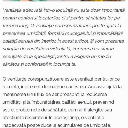
Ventilația adecvată într-o locuință nu este doar importantă
pentru confortul locatarilor, ci și pentru sănătatea lor pe
termen lung. O ventilație corespunzătoare poate ajuta la
prevenirea umidității, formării mucegaiului și îmbunătățirii
calității aerului din interior. În acest articol, îți vom prezenta
soluțiile de ventilație rezidențială, împreună cu sfaturi
esențiale de la specialiști pentru a asigura un mediu
sănătos și confortabil în locuința ta.
O ventilație corespunzătoare este esențială pentru orice
locuință, indiferent de mărimea acesteia. Aceasta ajută la
menținerea unui flux de aer proaspăt, la reducerea
umidității și la îmbunătățirea calității aerului, prevenind
astfel problemele de sănătate, cum ar fi alergiile sau
afecțiunile respiratorii. În același timp, o ventilație
inadecvată poate duce la acumularea de umiditate,