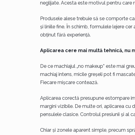
neglijate. Acesta este motivul pentru care rut
Produsele alese trebuie să se comporte ca 
și liniile fine. În schimb, formulele lejere ce
obținut fără experiență.
Aplicarea cere mai multă tehnică, nu 
De ce machiajul „no makeup” este mai greu 
machiaj intens, micile greșeli pot fi mascate 
Fiecare mișcare contează.
Aplicarea corectă presupune estompare impe
margini vizibile. De multe ori, aplicarea cu
pensulele clasice. Controlul presiunii și al ca
Chiar și zonele aparent simple, precum spr