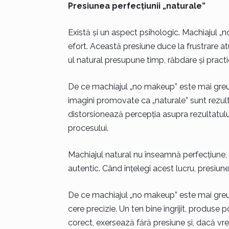
Presiunea perfecțiunii „naturale”
Există și un aspect psihologic. Machiajul 
efort. Această presiune duce la frustrare atu
ul natural presupune timp, răbdare și practi
De ce machiajul „no makeup” este mai greu d
imagini promovate ca „naturale” sunt rezultat
distorsionează percepția asupra rezultatului
procesului.
Machiajul natural nu înseamnă perfecțiune, c
autentic. Când înțelegi acest lucru, presiun
De ce machiajul „no makeup” este mai greu 
cere precizie. Un ten bine îngrijit, produse 
corect, exersează fără presiune și, dacă vrei