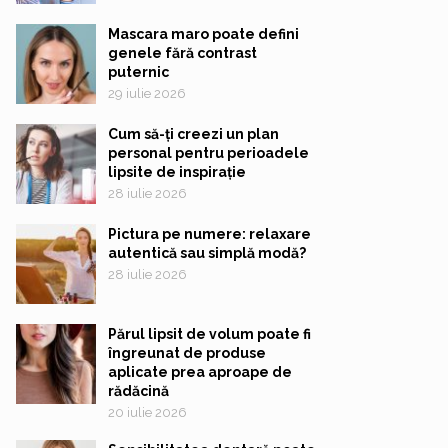
Mascara maro poate defini
genele fără contrast
puternic
29 iulie 2026
Cum să-ți creezi un plan
personal pentru perioadele
lipsite de inspirație
28 iulie 2026
Pictura pe numere: relaxare
autentică sau simplă modă?
28 iulie 2026
Părul lipsit de volum poate fi
îngreunat de produse
aplicate prea aproape de
rădăcină
20 iulie 2026