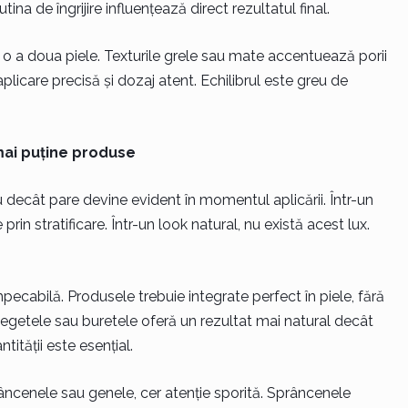
ina de îngrijire influențează direct rezultatul final.
o a doua piele. Texturile grele sau mate accentuează porii
r aplicare precisă și dozaj atent. Echilibrul este greu de
mai puține produse
decât pare devine evident în momentul aplicării. Într-un
prin stratificare. Într-un look natural, nu există acest lux.
cabilă. Produsele trebuie integrate perfect în piele, fără
 degetele sau buretele oferă un rezultat mai natural decât
ntității este esențial.
âncenele sau genele, cer atenție sporită. Sprâncenele