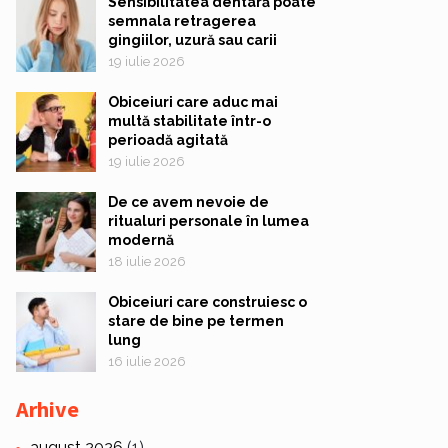
Sensibilitatea dentară poate
semnala retragerea
gingiilor, uzură sau carii
19 iulie 2026
Obiceiuri care aduc mai
multă stabilitate într-o
perioadă agitată
19 iulie 2026
De ce avem nevoie de
ritualuri personale în lumea
modernă
18 iulie 2026
Obiceiuri care construiesc o
stare de bine pe termen
lung
16 iulie 2026
Arhive
august 2026
(1)