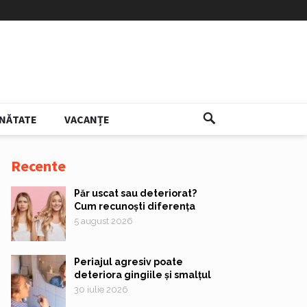
NĂTATE
VACANȚE
Recente
Păr uscat sau deteriorat?
Cum recunoști diferența
5 august 2026
Periajul agresiv poate
deteriora gingiile și smalțul
30 iulie 2026