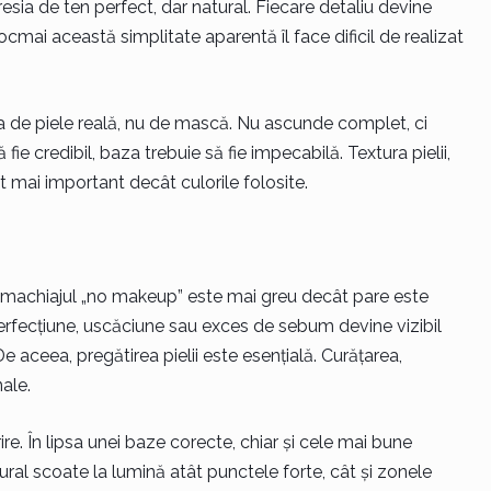
sia de ten perfect, dar natural. Fiecare detaliu devine
Tocmai această simplitate aparentă îl face dificil de realizat
 de piele reală, nu de mască. Nu ascunde complet, ci
fie credibil, baza trebuie să fie impecabilă. Textura pielii,
t mai important decât culorile folosite.
e machiajul „no makeup” este mai greu decât pare este
erfecțiune, uscăciune sau exces de sebum devine vizibil
 aceea, pregătirea pielii este esențială. Curățarea,
nale.
re. În lipsa unei baze corecte, chiar și cele mai bune
ral scoate la lumină atât punctele forte, cât și zonele