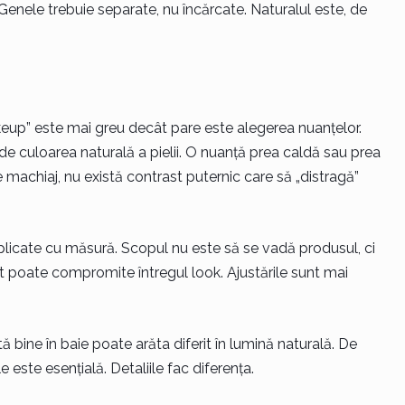
. Genele trebuie separate, nu încărcate. Naturalul este, de
eup” este mai greu decât pare este alegerea nuanțelor.
de culoarea naturală a pielii. O nuanță prea caldă sau prea
e machiaj, nu există contrast puternic care să „distragă”
aplicate cu măsură. Scopul nu este să se vadă produsul, ci
it poate compromite întregul look. Ajustările sunt mai
ă bine în baie poate arăta diferit în lumină naturală. De
e este esențială. Detaliile fac diferența.