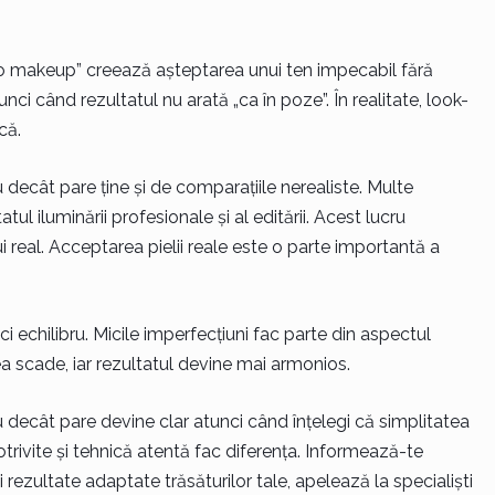
„no makeup” creează așteptarea unui ten impecabil fără
nci când rezultatul nu arată „ca în poze”. În realitate, look-
că.
ecât pare ține și de comparațiile nerealiste. Multe
ul iluminării profesionale și al editării. Acest lucru
 real. Acceptarea pielii reale este o parte importantă a
i echilibru. Micile imperfecțiuni fac parte din aspectul
ea scade, iar rezultatul devine mai armonios.
decât pare devine clar atunci când înțelegi că simplitatea
potrivite și tehnică atentă fac diferența. Informează-te
 rezultate adaptate trăsăturilor tale, apelează la specialiști