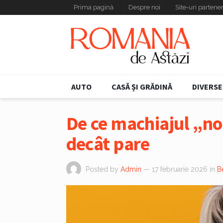
Prima pagină
Despre noi
Site-uri partene
AUTO
CASĂ ȘI GRĂDINĂ
DIVERSE
De ce machiajul „n
decât pare
Posted by
Admin
— 17 februarie 2026
in
B