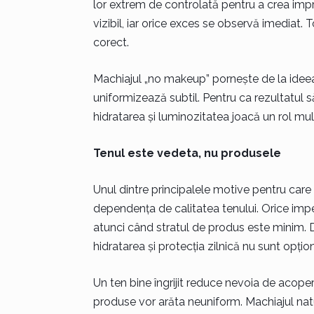
lor extrem de controlată pentru a crea impre
vizibil, iar orice exces se observă imediat. 
corect.
Machiajul „no makeup” pornește de la ideea
uniformizează subtil. Pentru ca rezultatul să 
hidratarea și luminozitatea joacă un rol mul
Tenul este vedeta, nu produsele
Unul dintre principalele motive pentru car
dependența de calitatea tenului. Orice imp
atunci când stratul de produs este minim. De
hidratarea și protecția zilnică nu sunt opțio
Un ten bine îngrijit reduce nevoia de acoperi
produse vor arăta neuniform. Machiajul natu