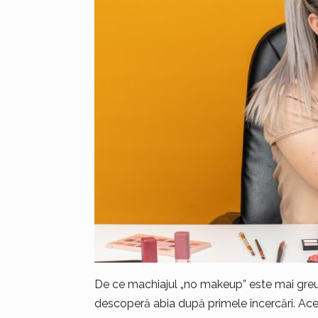
De ce machiajul „no makeup” este mai greu
descoperă abia după primele încercări. Aces