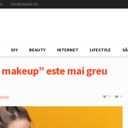
re
Contactează-ne
DIY
BEAUTY
INTERNET
LIFESTYLE
SĂ
o makeup” este mai greu
0
0
eauty