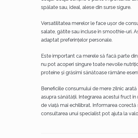
spălate sau, ideal, alese din surse sigure.
Versatilitatea merelor le face ușor de cons
salate, gătite sau incluse în smoothie-uri. 
adaptat preferințelor personale.
Este important ca merele să facă parte dint
nu pot acoperi singure toate nevoile nutrițio
proteine și grăsimi sănătoase rămâne esenți
Beneficiile consumului de mere zilnic arată
asupra sănătății. Integrarea acestui fruct în 
de viață mai echilibrat. Informarea corectă și
consultarea unui specialist pot ajuta la val