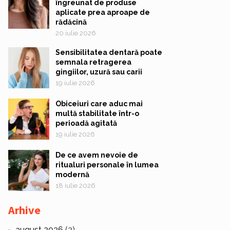
îngreunat de produse
aplicate prea aproape de
rădăcină
20 iulie 2026
Sensibilitatea dentară poate
semnala retragerea
gingiilor, uzură sau carii
19 iulie 2026
Obiceiuri care aduc mai
multă stabilitate într-o
perioadă agitată
19 iulie 2026
De ce avem nevoie de
ritualuri personale în lumea
modernă
18 iulie 2026
Arhive
august 2026
(2)