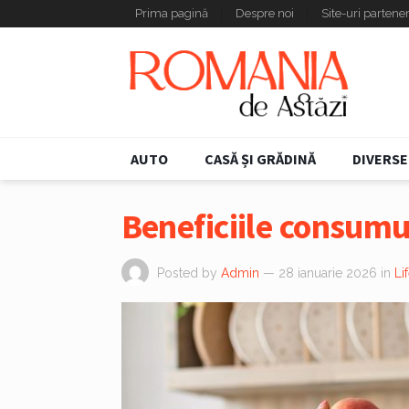
Prima pagină
Despre noi
Site-uri partene
AUTO
CASĂ ȘI GRĂDINĂ
DIVERSE
Beneficiile consumu
Posted by
Admin
— 28 ianuarie 2026
in
Li