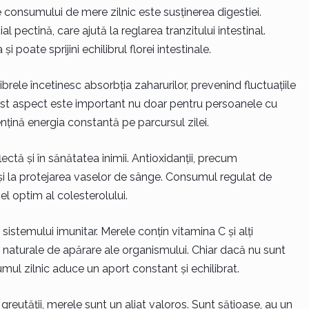
 consumului de mere zilnic este susținerea digestiei.
al pectină, care ajută la reglarea tranzitului intestinal.
poate sprijini echilibrul florei intestinale.
ibrele încetinesc absorbția zaharurilor, prevenind fluctuațiile
cest aspect este important nu doar pentru persoanele cu
ențină energia constantă pe parcursul zilei.
ectă și în sănătatea inimii. Antioxidanții, precum
 și la protejarea vaselor de sânge. Consumul regulat de
l optim al colesterolului.
 sistemului imunitar. Merele conțin vitamina C și alți
naturale de apărare ale organismului. Chiar dacă nu sunt
mul zilnic aduce un aport constant și echilibrat.
reutății, merele sunt un aliat valoros. Sunt sățioase, au un