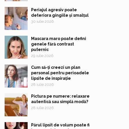
Periajul agresiv poate
deteriora gingiile și smalțul
30 iulie 2026
Mascara maro poate defini
genele fără contrast
puternic
29 iulie 2026
Cum să-ți creezi un plan
personal pentru perioadele
lipsite de inspirație
28 iulie 2026
Pictura pe numere: relaxare
autentică sau simplă modă?
28 iulie 2026
Părul lipsit de volum poate fi