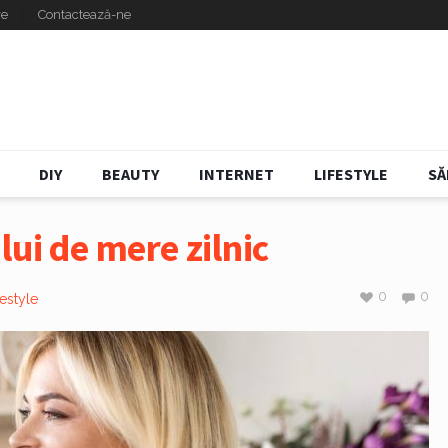
re
Contactează-ne
DIY
BEAUTY
INTERNET
LIFESTYLE
SĂ
lui de mere zilnic
0
0
festyle