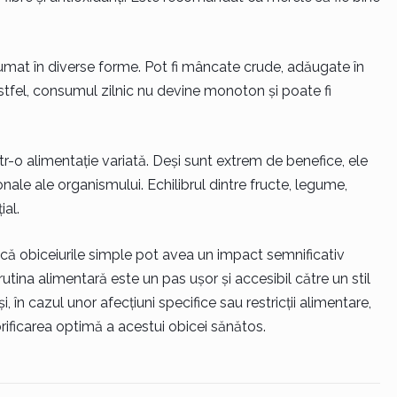
umat în diverse forme. Pot fi mâncate crude, adăugate în
Astfel, consumul zilnic nu devine monoton și poate fi
r-o alimentație variată. Deși sunt extrem de benefice, ele
nale ale organismului. Echilibrul dintre fructe, legume,
al.
 că obiceiurile simple pot avea un impact semnificativ
rutina alimentară este un pas ușor și accesibil către un stil
, în cazul unor afecțiuni specifice sau restricții alimentare,
orificarea optimă a acestui obicei sănătos.