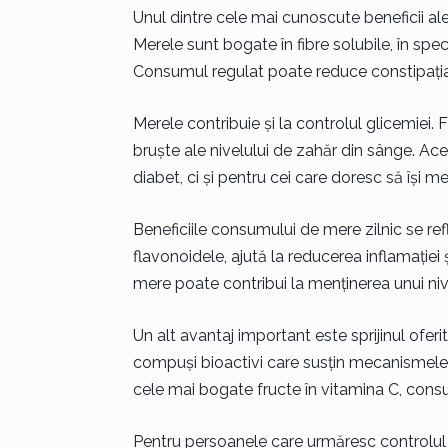
Unul dintre cele mai cunoscute beneficii ale
Merele sunt bogate în fibre solubile, în speci
Consumul regulat poate reduce constipația și 
Merele contribuie și la controlul glicemiei. F
bruște ale nivelului de zahăr din sânge. A
diabet, ci și pentru cei care doresc să își m
Beneficiile consumului de mere zilnic se refl
flavonoidele, ajută la reducerea inflamației
mere poate contribui la menținerea unui nive
Un alt avantaj important este sprijinul oferit
compuși bioactivi care susțin mecanismele 
cele mai bogate fructe în vitamina C, consu
Pentru persoanele care urmăresc controlul g