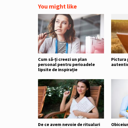
You might like
Cum să-ți creezi un plan
Pictura
personal pentru perioadele
autenti
lipsite de inspirație
De ce avem nevoie de ritualuri
Obiceiur