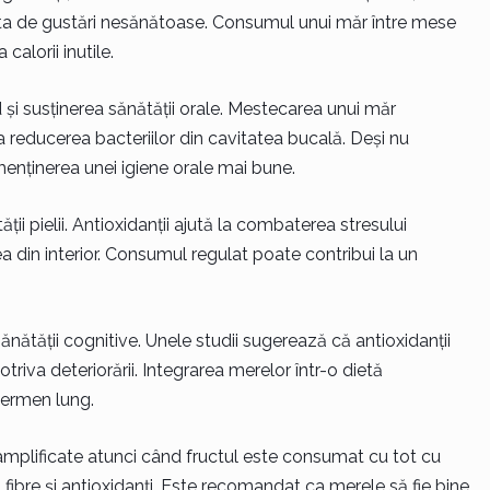
fta de gustări nesănătoase. Consumul unui măr între mese
calorii inutile.
 și susținerea sănătății orale. Mestecarea unui măr
a reducerea bacteriilor din cavitatea bucală. Deși nu
 menținerea unei igiene orale mai bune.
ii pielii. Antioxidanții ajută la combaterea stresului
ea din interior. Consumul regulat poate contribui la un
ănătății cognitive. Unele studii sugerează că antioxidanții
riva deteriorării. Integrarea merelor într-o dietă
termen lung.
amplificate atunci când fructul este consumat cu tot cu
fibre și antioxidanți. Este recomandat ca merele să fie bine