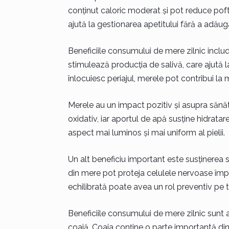
conținut caloric moderat și pot reduce po
ajută la gestionarea apetitului fără a adăuga 
Beneficiile consumului de mere zilnic includ
stimulează producția de salivă, care ajută l
înlocuiesc periajul, merele pot contribui la
Merele au un impact pozitiv și asupra sănătăț
oxidativ, iar aportul de apă susține hidratar
aspect mai luminos și mai uniform al pielii.
Un alt beneficiu important este susținerea s
din mere pot proteja celulele nervoase împot
echilibrată poate avea un rol preventiv pe 
Beneficiile consumului de mere zilnic sunt 
coajă. Coaja conține o parte importantă din 