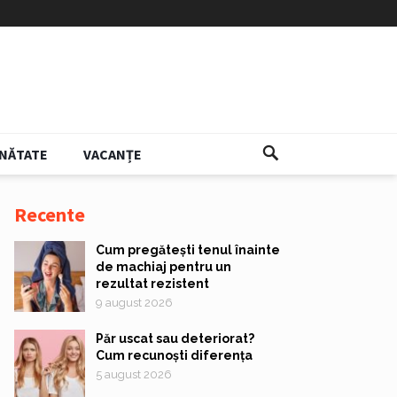
NĂTATE
VACANȚE
Recente
Cum pregătești tenul înainte
de machiaj pentru un
rezultat rezistent
9 august 2026
Păr uscat sau deteriorat?
Cum recunoști diferența
5 august 2026