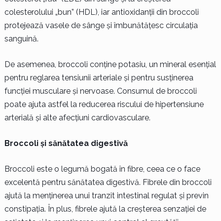
colesterolului „bun” (HDL), iar antioxidanții din broccoli
protejează vasele de sânge și îmbunătățesc circulația
sanguină.
De asemenea, broccoli conține potasiu, un mineral esențial
pentru reglarea tensiunii arteriale și pentru susținerea
funcției musculare și nervoase. Consumul de broccoli
poate ajuta astfel la reducerea riscului de hipertensiune
arterială și alte afecțiuni cardiovasculare.
Broccoli și sănătatea digestivă
Broccoli este o legumă bogată în fibre, ceea ce o face
excelentă pentru sănătatea digestivă. Fibrele din broccoli
ajută la menținerea unui tranzit intestinal regulat și previn
constipația. În plus, fibrele ajută la creșterea senzației de