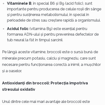
Vitaminele B
, în special B6 și B9 (acid folic), sunt
importante pentru producerea de celule roșii din sânge
și pentru susținerea metabolismului, în special în
perioadele de stres sau creștere rapidă a organismului.
Acidul folic
(vitamina B9) este esențial pentru
formarea ADN-ului și pentru prevenirea defectelor de
tub neural la făt în timpul sarcinii.
Pe lângă aceste vitamine, broccoli este o sursă bună de
minerale precum potasiu, calciu și magneziu, care sunt
necesare pentru funcționarea corectă a inimii, a mușchilor
și a oaselor.
Antioxidanți din broccoli: Protecția împotriva
stresului oxidativ
Unul dintre cele mai mari avantaje ale broccoli este