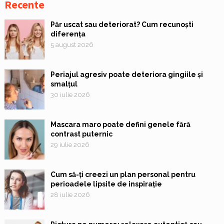
Recente
Păr uscat sau deteriorat? Cum recunoști
diferența
5 august 2026
Periajul agresiv poate deteriora gingiile și
smalțul
30 iulie 2026
Mascara maro poate defini genele fără
contrast puternic
29 iulie 2026
Cum să-ți creezi un plan personal pentru
perioadele lipsite de inspirație
28 iulie 2026