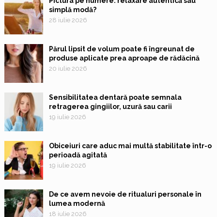
Pictura pe numere: relaxare autentică sau
simplă modă?
28 iulie 2026
Părul lipsit de volum poate fi îngreunat de
produse aplicate prea aproape de rădăcină
20 iulie 2026
Sensibilitatea dentară poate semnala
retragerea gingiilor, uzură sau carii
19 iulie 2026
Obiceiuri care aduc mai multă stabilitate într-o
perioadă agitată
19 iulie 2026
De ce avem nevoie de ritualuri personale în
lumea modernă
18 iulie 2026