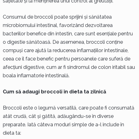
sațietate și la menținerea unui control al greutății.
Consumul de broccoli poate sprijini și sănătatea
microbiomului intestinal, favorizând dezvoltarea
bacteriilor benefice din intestin, care sunt esențiale pentru
o digestie sănătoasă. De asemenea, broccoli conține
compuși care ajută la reducerea inflamațiilor intestinale,
ceea ce îl face benefic pentru persoanele care suferă de
afecțiuni digestive, cum ar fi sindromul de colon iritabil sau
boala inflamatorie intestinală.
Cum să adaugi broccoli în dieta ta zilnică
Broccoli este o legumă versatilă, care poate fi consumată
atât crudă, cât și gătită, adăugându-se în diverse
preparate. Iată câteva moduri simple de a-l include în
dieta ta: