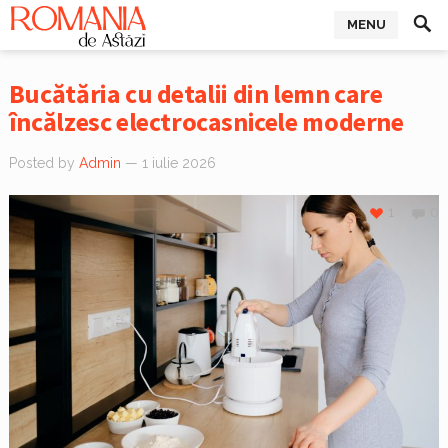
MENU
Bucătăria cu detalii din lemn care
încălzesc electrocasnicele moderne
Posted by
Admin
— 1 iulie 2026
1
0