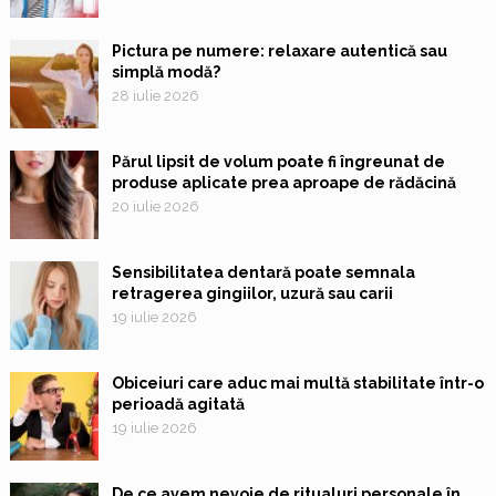
Pictura pe numere: relaxare autentică sau
simplă modă?
28 iulie 2026
Părul lipsit de volum poate fi îngreunat de
produse aplicate prea aproape de rădăcină
20 iulie 2026
Sensibilitatea dentară poate semnala
retragerea gingiilor, uzură sau carii
19 iulie 2026
Obiceiuri care aduc mai multă stabilitate într-o
perioadă agitată
19 iulie 2026
De ce avem nevoie de ritualuri personale în