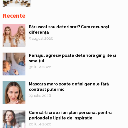
Recente
Păr uscat sau deteriorat? Cum recunoști
diferența
5 august 2026
Periajul agresiv poate deteriora gingiile și
smalțul
30 iulie 2026
Mascara maro poate defini genele fără
contrast puternic
29 iulie 2026
Cum să-ți creezi un plan personal pentru
perioadele lipsite de inspirație
28 iulie 2026