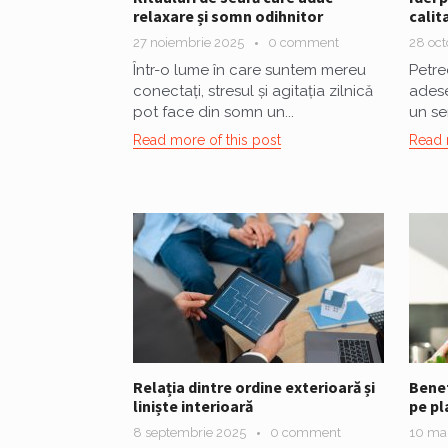
relaxare și somn odihnitor
calit
27 noiembrie 2025
0 comment
28 oc
Într-o lume în care suntem mereu
Petre
conectați, stresul și agitația zilnică
adese
pot face din somn un...
un sem
Read more of this post
Read 
Relația dintre ordine exterioară și
Benef
liniște interioară
pe pl
8 septembrie 2025
0 comment
10 ma