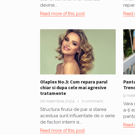
devine...
repar
Read more of this post
Read 
Olaplex No.3: Cum repara parul
Panta
chiar si dupa cele mai agresive
Trend
tratamente
9 noi
26 noiembrie 2024
0 comment
Vara 
Structura firului de par si starea
a-ți e
acestuia sunt influentate de o serie
panta
de factori interni si...
Read 
Read more of this post