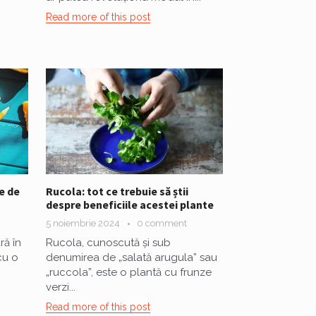
Read more of this post
e de
Rucola: tot ce trebuie să știi
despre beneficiile acestei plante
5 noiembrie 2024
0 comment
ră în
Rucola, cunoscută și sub
cu o
denumirea de „salată arugula” sau
„ruccola”, este o plantă cu frunze
verzi...
Read more of this post