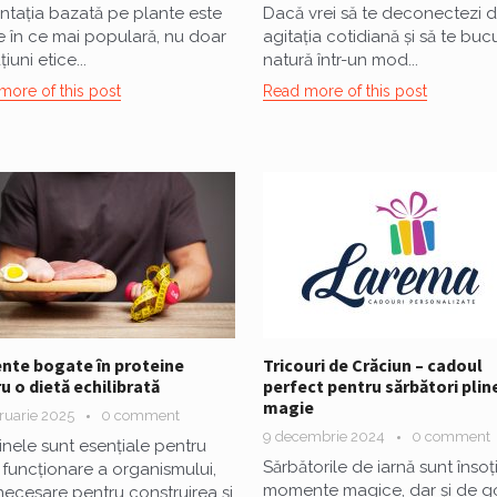
ntația bazată pe plante este
Dacă vrei să te deconectezi 
e în ce mai populară, nu doar
agitația cotidiană și să te buc
țiuni etice...
natură într-un mod...
more of this post
Read more of this post
nte bogate în proteine
Tricouri de Crăciun – cadoul
u o dietă echilibrată
perfect pentru sărbători plin
magie
ruarie 2025
0 comment
9 decembrie 2024
0 comment
inele sunt esențiale pentru
Sărbătorile de iarnă sunt însoț
funcționare a organismului,
momente magice, dar și de 
 necesare pentru construirea și