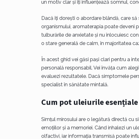
un motiv clar și îți influențează somnul, con
Dacă îți dorești o abordare blândă, care să 
organismului, aromaterapia poate deveni part
tulburările de anxietate și nu înlocuiesc cons
o stare generală de calm, în majoritatea ca
În acest ghid vei găsi pași clari pentru a inte
personală responsabil. Vei învăța cum alegi p
evaluezi rezultatele. Dacă simptomele pers
specialist în sănătate mintală.
Cum pot uleiurile esențiale
Simțul mirosului are o legătură directă cu s
emoțiilor și a memoriei. Când inhalezi un ule
olfactivi, iar informația transmisă poate in