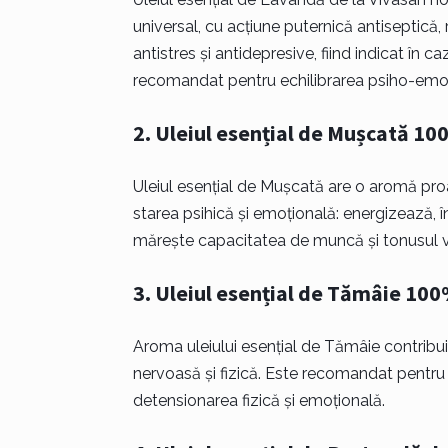
universal, cu acțiune puternică antiseptică,
antistres și antidepresive, fiind indicat în c
recomandat pentru echilibrarea psiho-emoți
2. Uleiul esențial de Mușcată 10
Uleiul esențial de Mușcată are o aromă proas
starea psihică și emoțională: energizează, în
mărește capacitatea de muncă și tonusul vi
3. Uleiul esențial de Tămâie 100
Aroma uleiului esențial de Tămâie contribuie
nervoasă și fizică. Este recomandat pentru 
detensionarea fizică și emoțională.