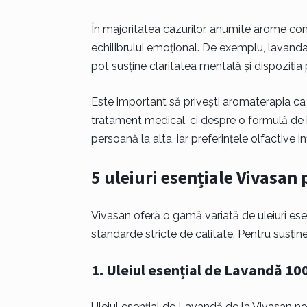
În majoritatea cazurilor, anumite arome contr
echilibrului emoțional. De exemplu, lavanda 
pot susține claritatea mentală și dispoziția 
Este important să privești aromaterapia c
tratament medical, ci despre o formulă de în
persoană la alta, iar preferințele olfactive 
5 uleiuri esențiale Vivasan
Vivasan oferă o gamă variată de uleiuri ese
standarde stricte de calitate. Pentru susține
1. Uleiul esențial de Lavandă 1
Uleiul esențial de Lavandă de la Vivasan no