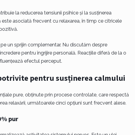
ibuie la reducerea tensiunii psihice și la susținerea
este asociată frecvent cu relaxarea, în timp ce citricele
pozitivă.
a pe un sprijin complementar. Nu discutăm despre
credere pentru îngrijire personală. Reacțiile diferă de la o
influențează efectul perceput.
 potrivite pentru susținerea calmului
nțiale pure, obținute prin procese controlate, care respectă
rea relaxării, următoarele cinci opțiuni sunt frecvent alese.
00% pur
rmalizează activitatea sistemului nervos. Este un ulei