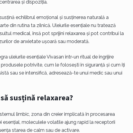
centrarea și dispoziția.
susțină echilibrul emoțional și susținerea naturală a
e din rutina ta zilnică. Uleiurile esențiale nu tratează
ultul medical, însă pot sprijini relaxarea și pot contribui la
zurilor de anxietate ușoară sau moderată.
gra uleiurile esențiale Vivasan într-un ritual de îngrijire
rodusele potrivite, cum le folosești în siguranță și cum îți
istă sau se intensifică, adresează-te unui medic sau unui
 să susțină relaxarea?
istemul limbic, zona din creier implicată în procesarea
i esențial, moleculele volatile ajung rapid la receptorii
fluența starea de calm sau de activare.