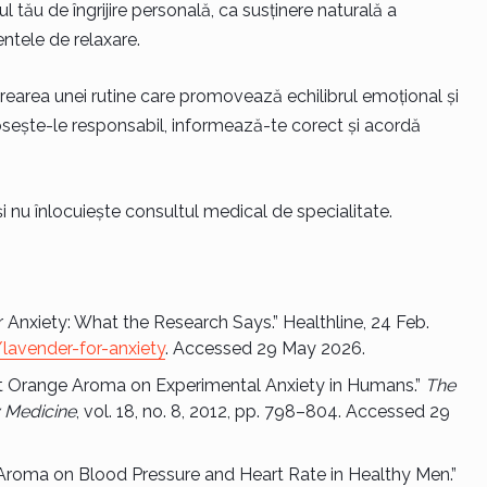
tău de îngrijire personală, ca susținere naturală a
ntele de relaxare.
 crearea unei rutine care promovează echilibrul emoțional și
osește-le responsabil, informează-te corect și acordă
și nu înlocuiește consultul medical de specialitate.
r Anxiety: What the Research Says.” Healthline, 24 Feb.
lavender-for-anxiety
. Accessed 29 May 2026.
eet Orange Aroma on Experimental Anxiety in Humans.”
The
 Medicine
, vol. 18, no. 8, 2012, pp. 798–804. Accessed 29
ng Aroma on Blood Pressure and Heart Rate in Healthy Men.”