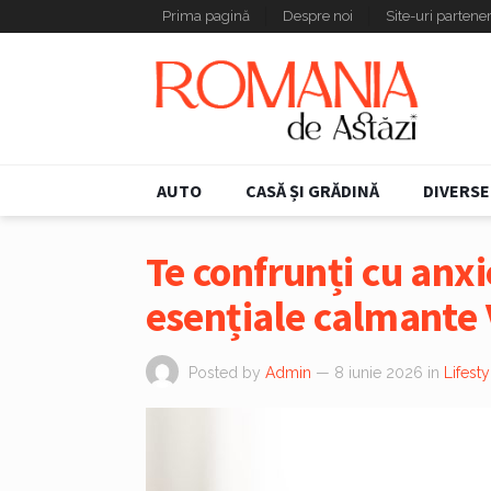
Prima pagină
Despre noi
Site-uri partene
AUTO
CASĂ ȘI GRĂDINĂ
DIVERSE
Te confrunți cu anx
esențiale calmante 
Posted by
Admin
— 8 iunie 2026
in
Lifesty