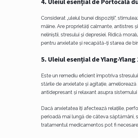
4. Uleiul esențial de Portocală 
Considerat „uleiul bunei dispoziții”, stimule
mâine. Are proprietăți calmante, antistres și
neliniștii, stresului și depresiei. Ridică mor
pentru anxietate și recapătă-ți starea de bi
5. Uleiul esențial de Ylang-Ylan
Este un remediu eficient împotriva stresului, a
stările de anxietate și agitație, ameliorează
antidepresant și relaxant asupra sistemului
Dacă anxietatea îți afectează relațiile, pe
perioadă mai lungă de câteva săptămâni, solic
tratamentul medicamentos pot fi necesare