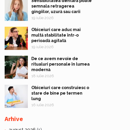
Sensibilitatea dentară poate
semnala retragerea
gingiilor, uzură sau carii
19 iulie 2026
Obiceiuri care aduc mai
multă stabilitate într-o
perioadă agitată
19 iulie 2026
De ce avem nevoie de
ritualuri personale în lumea
modernă
18 iulie 2026
Obiceiuri care construiesc o
stare de bine pe termen
lung
16 iulie 2026
Arhive
august 2026
(1)