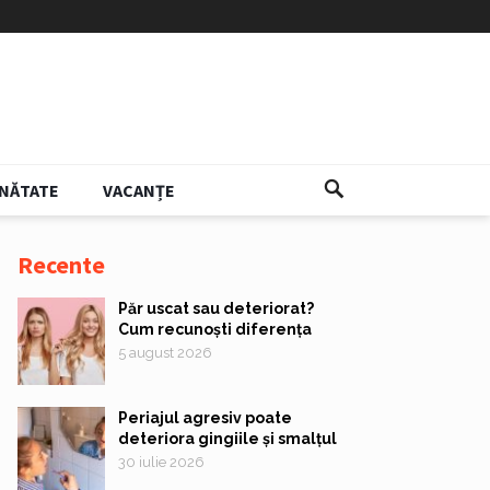
NĂTATE
VACANȚE
Recente
Păr uscat sau deteriorat?
Cum recunoști diferența
5 august 2026
Periajul agresiv poate
deteriora gingiile și smalțul
30 iulie 2026