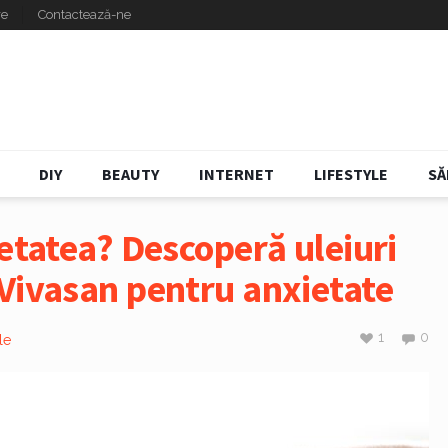
re
Contactează-ne
DIY
BEAUTY
INTERNET
LIFESTYLE
SĂ
ietatea? Descoperă uleiuri
Vivasan pentru anxietate
1
0
le