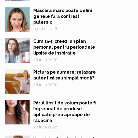
Mascara maro poate defini
genele fără contrast
puternic
29 iulie 2026
Cum să-ți creezi un plan
personal pentru perioadele
lipsite de inspirație
28 iulie 2026
Pictura pe numere: relaxare
autentică sau simplă modă?
28 iulie 2026
Părul lipsit de volum poate fi
îngreunat de produse
aplicate prea aproape de
rădăcină
20 iulie 2026