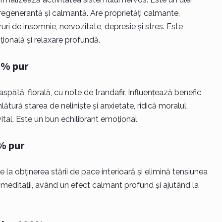
 regenerantă și calmantă. Are proprietăți calmante,
azuri de insomnie, nervozitate, depresie și stres. Este
onală și relaxare profundă.
0% pur
pătă, florală, cu note de trandafir. Influențează benefic
lătură starea de neliniște și anxietate, ridică moralul,
tal. Este un bun echilibrant emoțional.
% pur
 la obținerea stării de pace interioară și elimină tensiunea
meditații, având un efect calmant profund și ajutând la