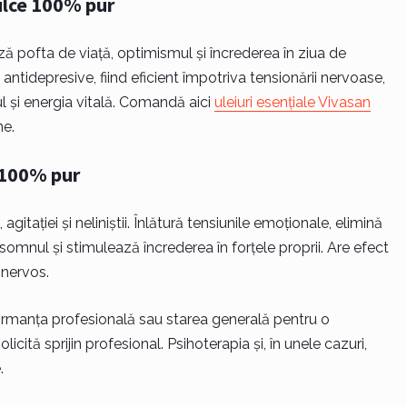
dulce 100% pur
ază pofta de viață, optimismul și încrederea în ziua de
 antidepresive, fiind eficient împotriva tensionării nervoase,
alul și energia vitală. Comandă aici
uleiuri esențiale Vivasan
ne.
g 100% pur
gitației și neliniștii. Înlătură tensiunile emoționale, elimină
 somnul și stimulează încrederea în forțele proprii. Are efect
 nervos.
rformanța profesională sau starea generală pentru o
ită sprijin profesional. Psihoterapia și, în unele cazuri,
.