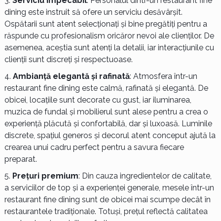
Serviciu impecabil
: Personalul dintr-un restaurant fine
dining este instruit să ofere un serviciu desăvârșit.
Ospătarii sunt atent selecționați și bine pregătiți pentru a
răspunde cu profesionalism oricăror nevoi ale clienților. De
asemenea, aceștia sunt atenți la detalii, iar interacțiunile cu
clienții sunt discreți și respectuoase.
Ambianță elegantă și rafinată
: Atmosfera într-un
restaurant fine dining este calmă, rafinată și elegantă. De
obicei, locațiile sunt decorate cu gust, iar iluminarea,
muzica de fundal și mobilierul sunt alese pentru a crea o
experiență plăcută și confortabilă, dar și luxoasă. Luminile
discrete, spațiul generos și decorul atent conceput ajută la
crearea unui cadru perfect pentru a savura fiecare
preparat.
Prețuri premium
: Din cauza ingredientelor de calitate,
a serviciilor de top și a experienței generale, mesele într-un
restaurant fine dining sunt de obicei mai scumpe decât în
restaurantele tradiționale. Totuși, prețul reflectă calitatea