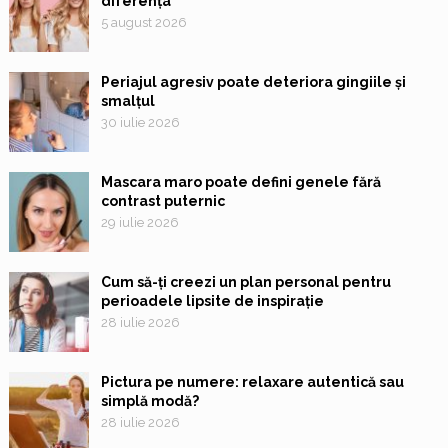
diferența
5 august 2026
Periajul agresiv poate deteriora gingiile și
smalțul
30 iulie 2026
Mascara maro poate defini genele fără
contrast puternic
29 iulie 2026
Cum să-ți creezi un plan personal pentru
perioadele lipsite de inspirație
28 iulie 2026
Pictura pe numere: relaxare autentică sau
simplă modă?
28 iulie 2026