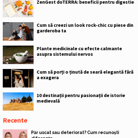
ZenGest doTERRA: beneficii pentru digestie
Cum să creezi un look rock-chic cu piese din
garderoba ta
Plante medicinale cu efecte calmante
asupra sistemului nervos
Cum să porți o ținută de seară elegantă fără
a exagera
10 destinații pentru pasionații de istorie
medievală
Recente
Păr uscat sau deteriorat? Cum recunoști