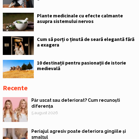
Plante medicinale cu efecte calmante
asupra sistemului nervos
Cum să porți o ținută de seară elegantă fără
a exagera
10 destinații pentru pasionații de istorie
medievală
Recente
Păr uscat sau deteriorat? Cum recunoști
diferența
5 august 2026
Periajul agresiv poate deteriora gingiile și
smalțul