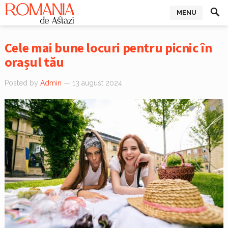
MENU
Cele mai bune locuri pentru picnic în
orașul tău
Posted by
Admin
— 13 august 2024
0
0