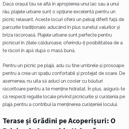
Dacă orașul tău se află în apropierea unui lac sau a unui
râu, plajele urbane sunt o opțiune excelentă pentru un
picnic relaxant. Aceste locuri oferă un peisaj diferit față de
parcurile tradiționale, aducând în plus sunetul valurilor și
briza răcoroasă. Plajele urbane sunt perfecte pentru
picnicuri în zilele călduroase, oferindu-ți posibilitatea de a
te răcori în apă după o masă bună.
Pentru un picnic pe plajă, adu cu tine umbrele și prosoape
pentru a crea un spațiu confortabil și protejat de soare. De
asemenea, nu uita să aduci un cooler cu băuturi
răcoritoare pentru a te menține hidratat. În plus, asigură-te
că respecți regulile locale privind picnicurile și curățenia pe
plajă pentru a contribui la menținerea curățeniei locului.
Terase și Grădini pe Acoperișuri: O