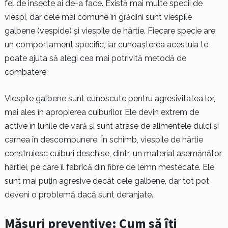
fel de insecte ai de-a face. Există mai multe specii de
viespi, dar cele mai comune în grădini sunt viespile
galbene (vespide) și viespile de hârtie. Fiecare specie are
un comportament specific, iar cunoașterea acestuia te
poate ajuta să alegi cea mai potrivită metodă de
combatere.
Viespile galbene sunt cunoscute pentru agresivitatea lor,
mai ales în apropierea cuiburilor. Ele devin extrem de
active în lunile de vară și sunt atrase de alimentele dulci și
carnea în descompunere. În schimb, viespile de hârtie
construiesc cuiburi deschise, dintr-un material asemănător
hârtiei, pe care îl fabrică din fibre de lemn mestecate. Ele
sunt mai puțin agresive decât cele galbene, dar tot pot
deveni o problemă dacă sunt deranjate.
Măsuri preventive: Cum să îți