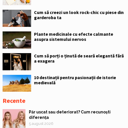
Cum să creezi un look rock-chic cu piese din
garderoba ta
Plante medicinale cu efecte calmante
asupra sistemului nervos
Cum să porți o ținută de seară elegantă fără
a exagera
10 destinații pentru pasionații de istorie
medievală
Recente
Păr uscat sau deteriorat? Cum recunoști
diferența
5 august 2026