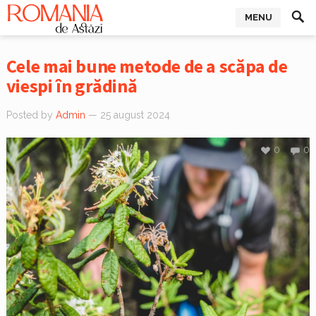
MENU
Cele mai bune metode de a scăpa de
viespi în grădină
Posted by
Admin
— 25 august 2024
0
0