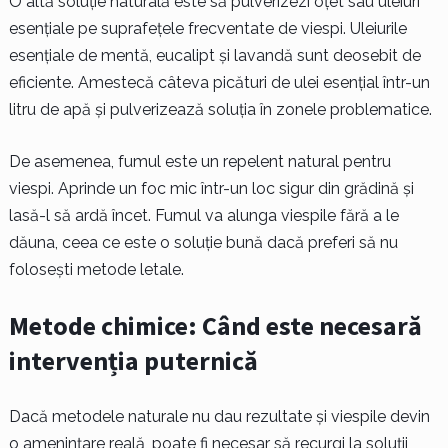
O altă soluție naturală este să pulverizezi oțet sau uleiuri
esențiale pe suprafețele frecventate de viespi. Uleiurile
esențiale de mentă, eucalipt și lavandă sunt deosebit de
eficiente. Amestecă câteva picături de ulei esențial într-un
litru de apă și pulverizează soluția în zonele problematice.
De asemenea, fumul este un repelent natural pentru
viespi. Aprinde un foc mic într-un loc sigur din grădină și
lasă-l să ardă încet. Fumul va alunga viespile fără a le
dăuna, ceea ce este o soluție bună dacă preferi să nu
folosești metode letale.
Metode chimice: Când este necesară
intervenția puternică
Dacă metodele naturale nu dau rezultate și viespile devin
o amenințare reală, poate fi necesar să recurgi la soluții