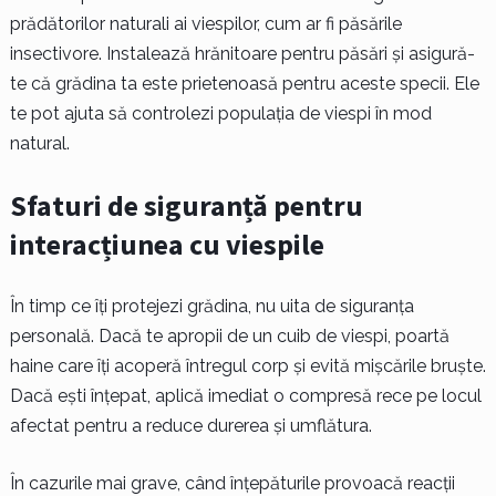
prădătorilor naturali ai viespilor, cum ar fi păsările
insectivore. Instalează hrănitoare pentru păsări și asigură-
te că grădina ta este prietenoasă pentru aceste specii. Ele
te pot ajuta să controlezi populația de viespi în mod
natural.
Sfaturi de siguranță pentru
interacțiunea cu viespile
În timp ce îți protejezi grădina, nu uita de siguranța
personală. Dacă te apropii de un cuib de viespi, poartă
haine care îți acoperă întregul corp și evită mișcările bruște.
Dacă ești înțepat, aplică imediat o compresă rece pe locul
afectat pentru a reduce durerea și umflătura.
În cazurile mai grave, când înțepăturile provoacă reacții