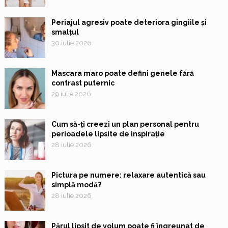
Periajul agresiv poate deteriora gingiile și
smalțul
30 iulie 2026
Mascara maro poate defini genele fără
contrast puternic
29 iulie 2026
Cum să-ți creezi un plan personal pentru
perioadele lipsite de inspirație
28 iulie 2026
Pictura pe numere: relaxare autentică sau
simplă modă?
28 iulie 2026
Părul lipsit de volum poate fi îngreunat de