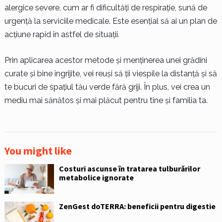
alergice severe, cum ar fi dificultăți de respirație, sună de
urgență la serviciile medicale. Este esențial să ai un plan de
acțiune rapid în astfel de situații.
Prin aplicarea acestor metode și menținerea unei grădini
curate și bine îngrijite, vei reuși să ții viespile la distanță și să
te bucuri de spațiul tău verde fără griji. În plus, vei crea un
mediu mai sănătos și mai plăcut pentru tine și familia ta.
You might like
Costuri ascunse în tratarea tulburărilor
metabolice ignorate
ZenGest doTERRA: beneficii pentru digestie