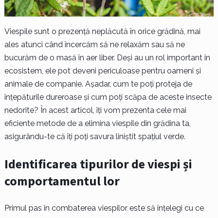
Viespile sunt o prezență neplăcută în orice grădină, mai
ales atunci când încercăm să ne relaxăm sau să ne
bucurăm de o masă în aer liber. Deși au un rol important în
ecosistem, ele pot deveni periculoase pentru oameni și
animale de companie. Așadar, cum te poți proteja de
înțepăturile dureroase și cum poți scăpa de aceste insecte
nedorite? În acest articol, îți vom prezenta cele mai
eficiente metode de a elimina viespile din grădina ta,
asigurându-te că îți poți savura liniștit spațiul verde.
Identificarea tipurilor de viespi și
comportamentul lor
Primul pas în combaterea viespilor este să înțelegi cu ce