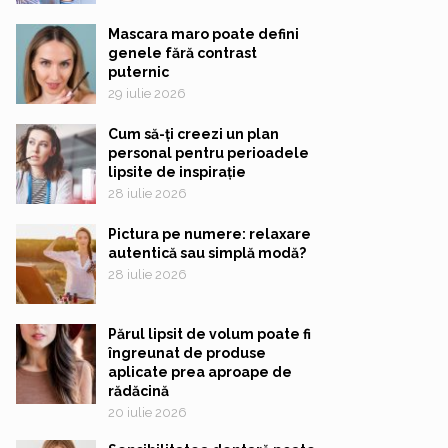
Mascara maro poate defini
genele fără contrast
puternic
29 iulie 2026
Cum să-ți creezi un plan
personal pentru perioadele
lipsite de inspirație
28 iulie 2026
Pictura pe numere: relaxare
autentică sau simplă modă?
28 iulie 2026
Părul lipsit de volum poate fi
îngreunat de produse
aplicate prea aproape de
rădăcină
20 iulie 2026