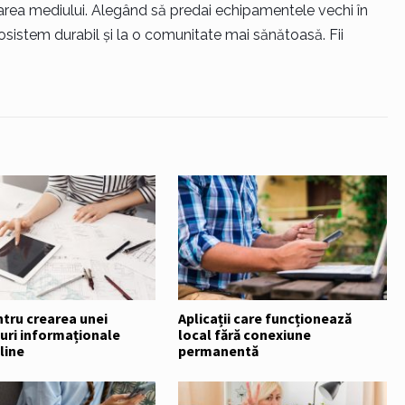
ejarea mediului. Alegând să predai echipamentele vechi în
osistem durabil și la o comunitate mai sănătoasă. Fii
tru crearea unei
Aplicații care funcționează
uri informaționale
local fără conexiune
line
permanentă