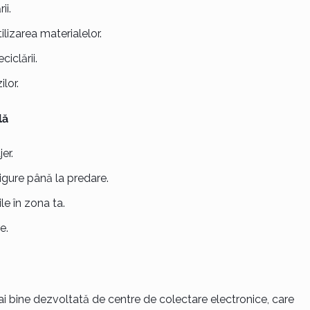
ii.
lizarea materialelor.
iclării.
lor.
lă
er.
igure până la predare.
e în zona ta.
e.
i bine dezvoltată de centre de colectare electronice, care