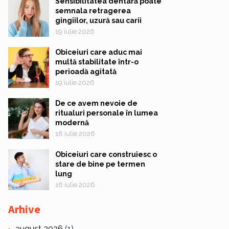
Sensibilitatea dentară poate
semnala retragerea
gingiilor, uzură sau carii
19 iulie 2026
Obiceiuri care aduc mai
multă stabilitate într-o
perioadă agitată
19 iulie 2026
De ce avem nevoie de
ritualuri personale în lumea
modernă
18 iulie 2026
Obiceiuri care construiesc o
stare de bine pe termen
lung
16 iulie 2026
Arhive
august 2026
(1)