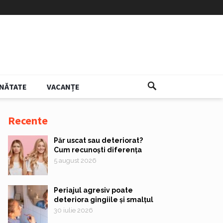
NĂTATE
VACANȚE
Recente
Păr uscat sau deteriorat?
Cum recunoști diferența
5 august 2026
Periajul agresiv poate
deteriora gingiile și smalțul
30 iulie 2026