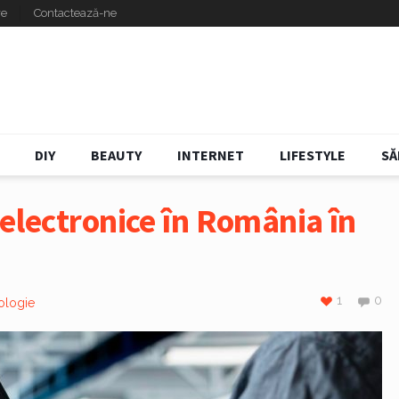
re
Contactează-ne
DIY
BEAUTY
INTERNET
LIFESTYLE
SĂ
 electronice în România în
1
0
ologie