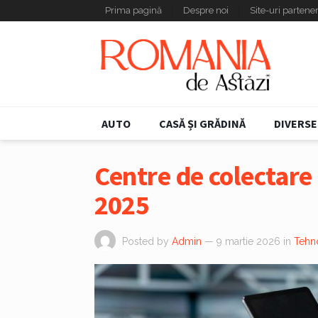
Prima pagină
Despre noi
Site-uri partene
AUTO
CASĂ ȘI GRĂDINĂ
DIVERSE
Centre de colectare
2025
Posted by
Admin
— 9 martie 2026
in
Tehn