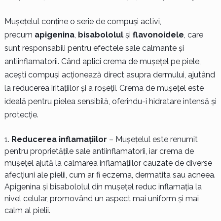
Mușețelul conține o serie de compuși activi,
precum
apigenina
,
bisabololul
și
flavonoidele
, care
sunt responsabili pentru efectele sale calmante și
antiinflamatorii. Când aplici crema de mușețel pe piele,
acești compuși acționează direct asupra dermului, ajutând
la reducerea iritațiilor și a roșeții. Crema de mușețel este
ideală pentru pielea sensibilă, oferindu-i hidratare intensă și
protecție.
Reducerea inflamațiilor
– Mușețelul este renumit
pentru proprietățile sale antiinflamatorii, iar crema de
mușețel ajută la calmarea inflamațiilor cauzate de diverse
afecțiuni ale pielii, cum ar fi eczema, dermatita sau acneea.
Apigenina și bisabololul din mușețel reduc inflamația la
nivel celular, promovând un aspect mai uniform și mai
calm al pielii.