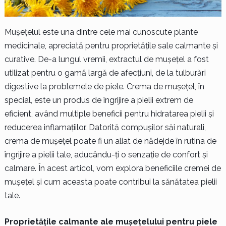
Mușețelul este una dintre cele mai cunoscute plante
medicinale, apreciată pentru proprietățile sale calmante și
curative. De-a lungul vremii, extractul de mușețel a fost
utilizat pentru o gamă largă de afecțiuni, de la tulburări
digestive la problemele de piele. Crema de mușețel, în
special, este un produs de îngrijire a pielii extrem de
eficient, având multiple beneficii pentru hidratarea pielii și
reducerea inflamațiilor. Datorită compușilor săi naturali,
crema de mușețel poate fi un aliat de nădejde în rutina de
îngrijire a pielii tale, aducându-ți o senzație de confort și
calmare. În acest articol, vom explora beneficiile cremei de
mușețel și cum aceasta poate contribui la sănătatea pielii
tale.
Proprietățile calmante ale mușețelului pentru piele