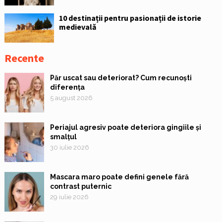
10 destinații pentru pasionații de istorie
medievală
Recente
Păr uscat sau deteriorat? Cum recunoști
diferența
5 august 2026
Periajul agresiv poate deteriora gingiile și
smalțul
30 iulie 2026
Mascara maro poate defini genele fără
contrast puternic
29 iulie 2026