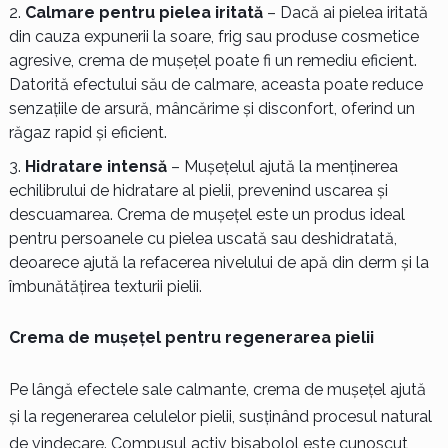
Calmare pentru pielea iritată
– Dacă ai pielea iritată
din cauza expunerii la soare, frig sau produse cosmetice
agresive, crema de mușețel poate fi un remediu eficient.
Datorită efectului său de calmare, aceasta poate reduce
senzațiile de arsură, mâncărime și disconfort, oferind un
răgaz rapid și eficient.
Hidratare intensă
– Mușețelul ajută la menținerea
echilibrului de hidratare al pielii, prevenind uscarea și
descuamarea. Crema de mușețel este un produs ideal
pentru persoanele cu pielea uscată sau deshidratată,
deoarece ajută la refacerea nivelului de apă din derm și la
îmbunătățirea texturii pielii.
Crema de mușețel pentru regenerarea pielii
Pe lângă efectele sale calmante, crema de mușețel ajută
și la regenerarea celulelor pielii, susținând procesul natural
de vindecare. Compusul activ bisabolol este cunoscut