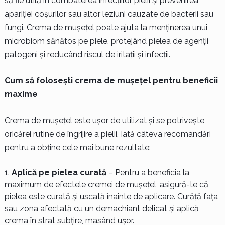
să fie utilă în combaterea infecțiilor pielii și prevenirea
apariției coșurilor sau altor leziuni cauzate de bacterii sau
fungi. Crema de mușețel poate ajuta la menținerea unui
microbiom sănătos pe piele, protejând pielea de agenții
patogeni și reducând riscul de iritații și infecții.
Cum să folosești crema de mușețel pentru beneficii
maxime
Crema de mușețel este ușor de utilizat și se potrivește
oricărei rutine de îngrijire a pielii. Iată câteva recomandări
pentru a obține cele mai bune rezultate:
Aplică pe pielea curată
– Pentru a beneficia la
maximum de efectele cremei de mușețel, asigură-te că
pielea este curată și uscată înainte de aplicare. Curăță fața
sau zona afectată cu un demachiant delicat și aplică
crema în strat subțire, masând ușor.