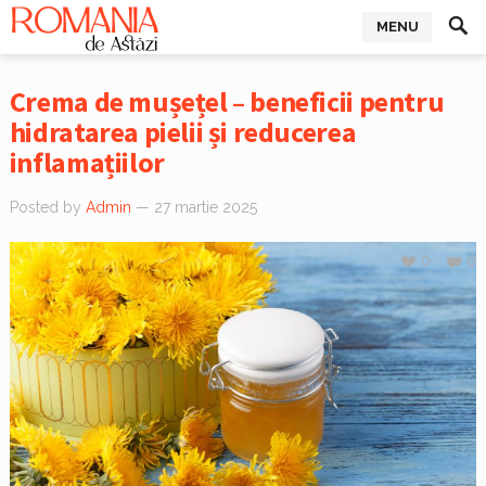
MENU
Crema de mușețel – beneficii pentru
hidratarea pielii și reducerea
inflamațiilor
Posted by
Admin
— 27 martie 2025
0
0