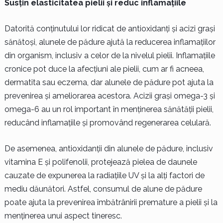
Susțin elasticitatea pielii și reduc inflamațiile
Datorită conținutului lor ridicat de antioxidanți și acizi grași
sănătoși, alunele de pădure ajută la reducerea inflamațiilor
din organism, inclusiv a celor de la nivelul pielii. Inflamațiile
cronice pot duce la afecțiuni ale pielii, cum ar fi acneea,
dermatita sau eczema, dar alunele de pădure pot ajuta la
prevenirea și ameliorarea acestora. Acizii grași omega-3 și
omega-6 au un rol important în menținerea sănătății pielii,
reducând inflamațiile și promovând regenerarea celulară.
De asemenea, antioxidanții din alunele de pădure, inclusiv
vitamina E și polifenolii, protejează pielea de daunele
cauzate de expunerea la radiațiile UV și la alți factori de
mediu dăunători. Astfel, consumul de alune de pădure
poate ajuta la prevenirea îmbătrânirii premature a pielii și la
menținerea unui aspect tineresc.