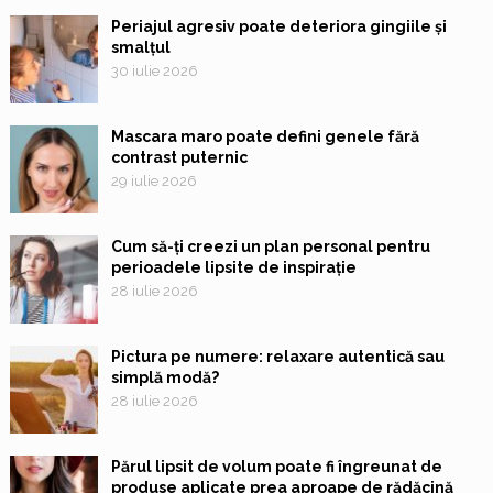
Periajul agresiv poate deteriora gingiile și
smalțul
30 iulie 2026
Mascara maro poate defini genele fără
contrast puternic
29 iulie 2026
Cum să-ți creezi un plan personal pentru
perioadele lipsite de inspirație
28 iulie 2026
Pictura pe numere: relaxare autentică sau
simplă modă?
28 iulie 2026
Părul lipsit de volum poate fi îngreunat de
produse aplicate prea aproape de rădăcină