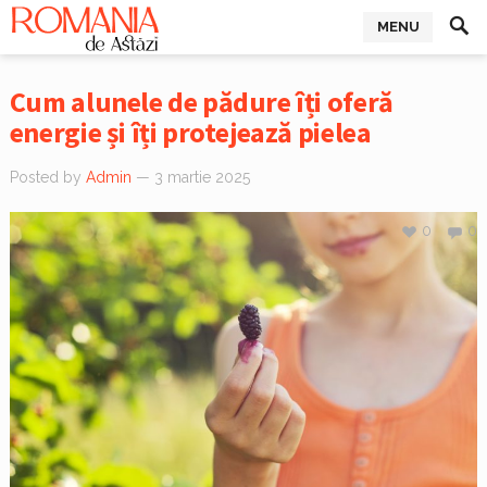
MENU
Cum alunele de pădure îți oferă
energie și îți protejează pielea
Posted by
Admin
— 3 martie 2025
0
0