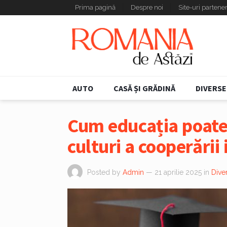
Prima pagină
Despre noi
Site-uri partene
AUTO
CASĂ ȘI GRĂDINĂ
DIVERSE
Cum educația poate 
culturi a cooperării
Posted by
Admin
— 21 aprilie 2025
in
Dive