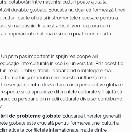
și colaborării între națiuni și culturi poate ajuta la
voltării durabile globale. Educația nu doar că formează tineri
culturi, dar le oferă și instrumentele necesare pentru a
tabil și mai pașnic. În acest articol, vom explora cum
 a cooperării internaționale și cum poate contribui la
Un prim pas important în sprijinirea cooperării
ucației interculturale în școli și universități. Prin acest tip
ri, religii, limbi și tradiții, dobândind o înțelegere mai
altor culturi și modul în care acestea influențează
e esențială pentru dezvoltarea unei perspective globale.
respecte și să aprecieze diferențele culturale și îi ajută să
orare cu persoane din medii culturale diverse, contribuind
e.
olvării de probleme globale
Educarea tinerelor generații
ele globale este crucială pentru formarea unei culturi a
climatice la conflictele internaționale, multe dintre