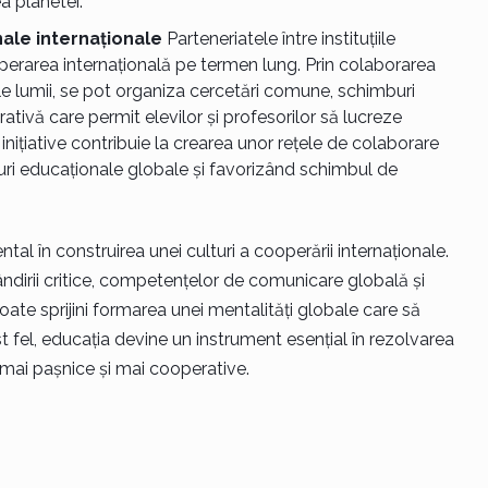
a planetei.
nale internaționale
Parteneriatele între instituțiile
ooperarea internațională pe termen lung. Prin colaborarea
i ale lumii, se pot organiza cercetări comune, schimburi
ivă care permit elevilor și profesorilor să lucreze
inițiative contribuie la crearea unor rețele de colaborare
lturi educaționale globale și favorizând schimbul de
al în construirea unei culturi a cooperării internaționale.
ândirii critice, competențelor de comunicare globală și
oate sprijini formarea unei mentalități globale care să
st fel, educația devine un instrument esențial în rezolvarea
 mai pașnice și mai cooperative.