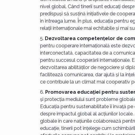
nivel global. Când tinerii sunt educați despr
predispuși să susțină inițiativele de cooper
în întreaga lume. În plus, educația pentru ega
relații internaționale mai echitabile și mai s
Dezvoltarea competențelor de com
pentru cooperare internațională este dezv
interconectată, capacitatea de a comunica e
pentru succesul cooperării internaționale. E
dezvoltarea abilităților de negociere și dip
facilitează comunicarea, dar ajută și la înțel
ce contribuie la un climat mai cooperativ p
Promovarea educației pentru sustena
și protecția mediului sunt probleme globale
Educația pentru sustenabilitate îi învață pe 
despre impactul global al acțiunilor locale.
globale în care națiunile colaborează pentru
educație, tinerii pot înțelege cum schimbăril