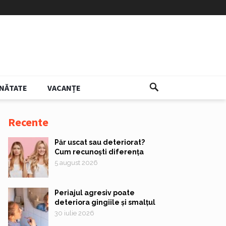
NĂTATE
VACANȚE
Recente
Păr uscat sau deteriorat?
Cum recunoști diferența
5 august 2026
Periajul agresiv poate
deteriora gingiile și smalțul
30 iulie 2026