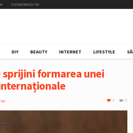
re
Contactează-ne
DIY
BEAUTY
INTERNET
LIFESTYLE
SĂ
sprijini formarea unei
 internaționale
1
0
rse