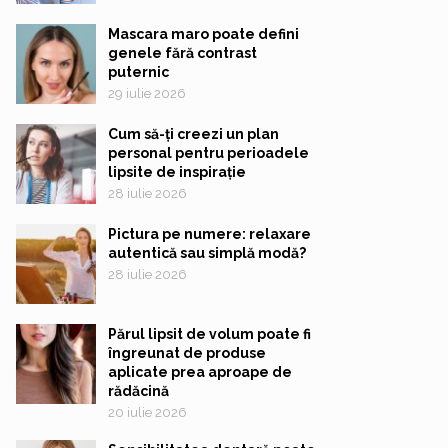
Mascara maro poate defini
genele fără contrast
puternic
29 iulie 2026
Cum să-ți creezi un plan
personal pentru perioadele
lipsite de inspirație
28 iulie 2026
Pictura pe numere: relaxare
autentică sau simplă modă?
28 iulie 2026
Părul lipsit de volum poate fi
îngreunat de produse
aplicate prea aproape de
rădăcină
20 iulie 2026