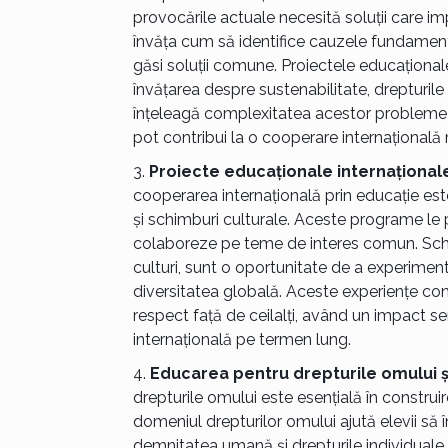
provocările actuale necesită soluții care imp
învăța cum să identifice cauzele fundament
găsi soluții comune. Proiectele educaționa
învățarea despre sustenabilitate, drepturile 
înțeleagă complexitatea acestor probleme și
pot contribui la o cooperare internațională 
Proiecte educaționale internaționale
cooperarea internațională prin educație est
și schimburi culturale. Aceste programe le pe
colaboreze pe teme de interes comun. Schimbu
culturi, sunt o oportunitate de a experimenta
diversitatea globală. Aceste experiențe con
respect față de ceilalți, având un impact se
internațională pe termen lung.
Educarea pentru drepturile omului ș
drepturile omului este esențială în construir
domeniul drepturilor omului ajută elevii să 
demnitatea umană și drepturile individuale,