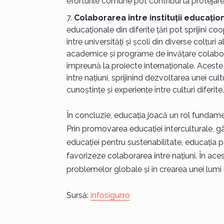
eforturile comune pot contribui la protejare
Colaborarea între instituții educațio
educaționale din diferite țări pot sprijini c
între universități și școli din diverse colțur
academice și programe de învățare colaborat
împreună la proiecte internaționale. Aceste 
între națiuni, sprijinind dezvoltarea unei cu
cunoștințe și experiențe între culturi diferite.
În concluzie, educația joacă un rol fundament
Prin promovarea educației interculturale, g
educației pentru sustenabilitate, educația p
favorizeze colaborarea între națiuni. În ace
problemelor globale și în crearea unei lumi
Sursă:
infosigur.ro