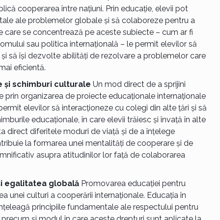
lică cooperarea între națiuni. Prin educație, elevii pot
ale ale problemelor globale și să colaboreze pentru a
le care se concentrează pe aceste subiecte – cum ar fi
omului sau politica internațională – le permit elevilor să
 să își dezvolte abilități de rezolvare a problemelor care
mai eficientă.
 și schimburi culturale
Un mod direct de a sprijini
e prin organizarea de proiecte educaționale internaționale
rmit elevilor să interacționeze cu colegi din alte țări și să
rile educaționale, în care elevii trăiesc și învață în alte
 direct diferitele moduri de viață și de a înțelege
tribuie la formarea unei mentalități de cooperare și de
mnificativ asupra atitudinilor lor față de colaborarea
i egalitatea globală
Promovarea educației pentru
ea unei culturi a cooperării internaționale. Educația în
înțeleagă principiile fundamentale ale respectului pentru
 precum și modul în care aceste drepturi sunt aplicate la