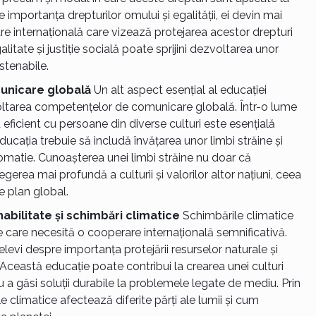
e importanța drepturilor omului și egalității, ei devin mai
are internațională care vizează protejarea acestor drepturi
litate și justiție socială poate sprijini dezvoltarea unor
ustenabile.
unicare globală
Un alt aspect esențial al educației
oltarea competențelor de comunicare globală. Într-o lume
ficient cu persoane din diverse culturi este esențială
ducația trebuie să includă învățarea unor limbi străine și
lomatie. Cunoașterea unei limbi străine nu doar că
egerea mai profundă a culturii și valorilor altor națiuni, ceea
e plan global.
bilitate și schimbări climatice
Schimbările climatice
 care necesită o cooperare internațională semnificativă.
elevi despre importanța protejării resurselor naturale și
 Această educație poate contribui la crearea unei culturi
 a găsi soluții durabile la problemele legate de mediu. Prin
e climatice afectează diferite părți ale lumii și cum