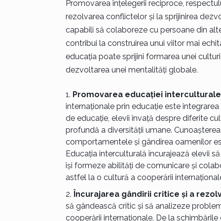
Promovarea înțelegerii reciproce, respectului 
rezolvarea conflictelor și la sprijinirea dez
capabili să colaboreze cu persoane din alte 
contribui la construirea unui viitor mai echi
educația poate sprijini formarea unei culturi
dezvoltarea unei mentalități globale.
Promovarea educației interculturale
internaționale prin educație este integrarea ed
de educație, elevii învață despre diferite cultu
profundă a diversității umane. Cunoașterea 
comportamentele și gândirea oamenilor est
Educația interculturală încurajează elevii să 
își formeze abilități de comunicare și colab
astfel la o cultură a cooperării internațional
Încurajarea gândirii critice și a rez
să gândească critic și să analizeze problem
cooperării internaționale. De la schimbările 