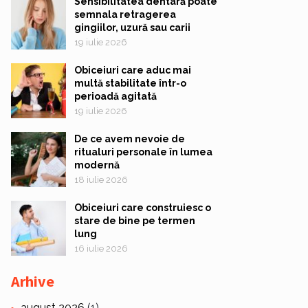
Sensibilitatea dentară poate
semnala retragerea
gingiilor, uzură sau carii
19 iulie 2026
Obiceiuri care aduc mai
multă stabilitate într-o
perioadă agitată
19 iulie 2026
De ce avem nevoie de
ritualuri personale în lumea
modernă
18 iulie 2026
Obiceiuri care construiesc o
stare de bine pe termen
lung
16 iulie 2026
Arhive
august 2026
(1)