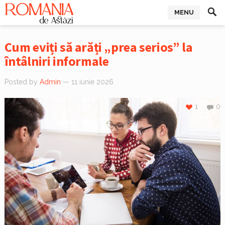
MENU
Cum eviți să arăți „prea serios” la
întâlniri informale
Posted by
Admin
— 11 iunie 2026
1
0