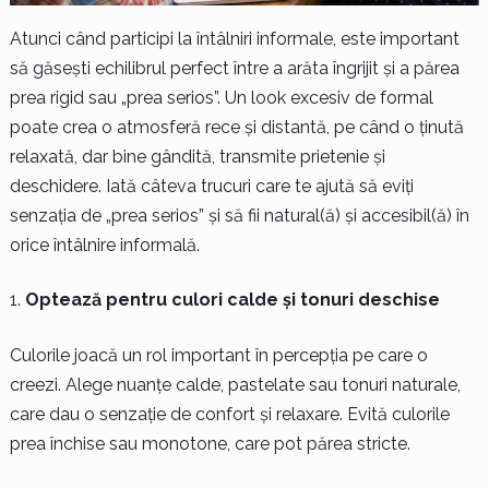
Atunci când participi la întâlniri informale, este important
să găsești echilibrul perfect între a arăta îngrijit și a părea
prea rigid sau „prea serios”. Un look excesiv de formal
poate crea o atmosferă rece și distantă, pe când o ținută
relaxată, dar bine gândită, transmite prietenie și
deschidere. Iată câteva trucuri care te ajută să eviți
senzația de „prea serios” și să fii natural(ă) și accesibil(ă) în
orice întâlnire informală.
Optează pentru culori calde și tonuri deschise
Culorile joacă un rol important în percepția pe care o
creezi. Alege nuanțe calde, pastelate sau tonuri naturale,
care dau o senzație de confort și relaxare. Evită culorile
prea închise sau monotone, care pot părea stricte.