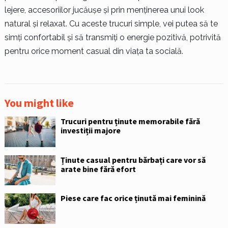
lejere, accesoriilor jucăușe și prin menținerea unui look
natural și relaxat. Cu aceste trucuri simple, vei putea să te
simți confortabil și să transmiți o energie pozitivă, potrivită
pentru orice moment casual din viața ta socială.
You might like
Trucuri pentru ținute memorabile fără
investiții majore
Ținute casual pentru bărbați care vor să
arate bine fără efort
Piese care fac orice ținută mai feminină