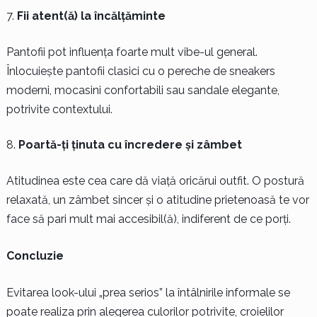
Fii atent(ă) la încălțăminte
Pantofii pot influența foarte mult vibe-ul general.
Înlocuiește pantofii clasici cu o pereche de sneakers
moderni, mocasini confortabili sau sandale elegante,
potrivite contextului.
Poartă-ți ținuta cu încredere și zâmbet
Atitudinea este cea care dă viață oricărui outfit. O postură
relaxată, un zâmbet sincer și o atitudine prietenoasă te vor
face să pari mult mai accesibil(ă), indiferent de ce porți.
Concluzie
Evitarea look-ului „prea serios” la întâlnirile informale se
poate realiza prin alegerea culorilor potrivite, croielilor