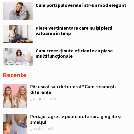
Cum porți puloverele într-un mod elegant
Piese vestimentare care nu își pierd
valoarea în timp
Cum creezi ținute eficiente cu piese
multifuncționale
Recente
Păr uscat sau deteriorat? Cum recunoști
diferența
5 august 2026
Periajul agresiv poate deteriora gingiile și
smalțul
30 iulie 2026