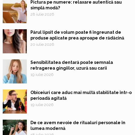
Pictura pe numere: relaxare autentică sau
simplă modă?
28 iulie 2026
Părul lipsit de volum poate fi îngreunat de
produse aplicate prea aproape de rădăcină
20 iulie 2026
Sensibilitatea dentară poate semnala
retragerea gingiilor, uzură sau carii
19 iulie 2026
Obiceiuri care aduc mai multă stabilitate într-o
perioadă agitată
19 iulie 2026
De ce avem nevoie de ritualuri personale în
lumea modernă
18 iulie 2026