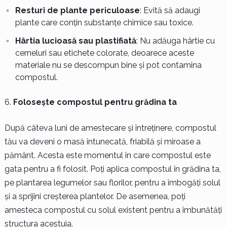
Resturi de plante periculoase
: Evită să adaugi
plante care conțin substanțe chimice sau toxice.
Hârtia lucioasă sau plastifiată
: Nu adăuga hârtie cu
cerneluri sau etichete colorate, deoarece aceste
materiale nu se descompun bine și pot contamina
compostul.
Folosește compostul pentru grădina ta
După câteva luni de amestecare și întreținere, compostul
tău va deveni o masă întunecată, friabilă și miroase a
pământ. Acesta este momentul în care compostul este
gata pentru a fi folosit. Poți aplica compostul în grădina ta,
pe plantarea legumelor sau florilor, pentru a îmbogăți solul
și a sprijini creșterea plantelor. De asemenea, poți
amesteca compostul cu solul existent pentru a îmbunătăți
structura acestuia.