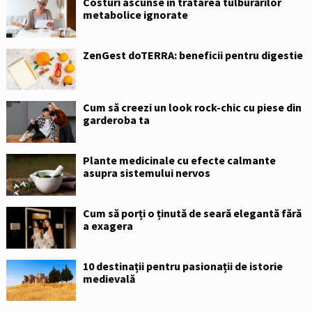
Costuri ascunse în tratarea tulburărilor
metabolice ignorate
ZenGest doTERRA: beneficii pentru digestie
Cum să creezi un look rock-chic cu piese din
garderoba ta
Plante medicinale cu efecte calmante
asupra sistemului nervos
Cum să porți o ținută de seară elegantă fără
a exagera
10 destinații pentru pasionații de istorie
medievală