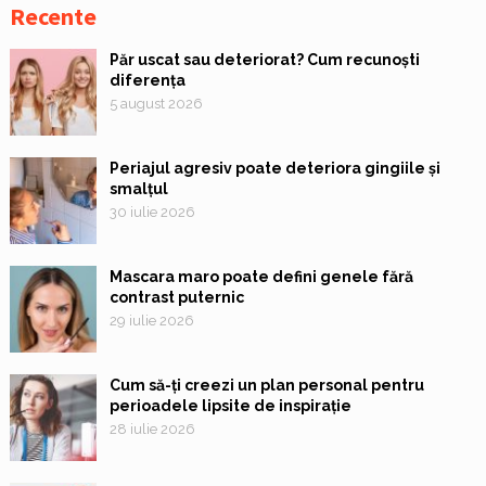
Recente
Păr uscat sau deteriorat? Cum recunoști
diferența
5 august 2026
Periajul agresiv poate deteriora gingiile și
smalțul
30 iulie 2026
Mascara maro poate defini genele fără
contrast puternic
29 iulie 2026
Cum să-ți creezi un plan personal pentru
perioadele lipsite de inspirație
28 iulie 2026