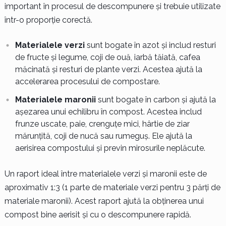
important în procesul de descompunere și trebuie utilizate
într-o proporție corectă.
Materialele verzi
sunt bogate în azot și includ resturi
de fructe și legume, coji de ouă, iarbă tăiată, cafea
măcinată și resturi de plante verzi. Acestea ajută la
accelerarea procesului de compostare.
Materialele maronii
sunt bogate în carbon și ajută la
așezarea unui echilibru în compost. Acestea includ
frunze uscate, paie, crenguțe mici, hârtie de ziar
mărunțită, coji de nucă sau rumeguș. Ele ajută la
aerisirea compostului și previn mirosurile neplăcute.
Un raport ideal între materialele verzi și maronii este de
aproximativ 1:3 (1 parte de materiale verzi pentru 3 părți de
materiale maronii). Acest raport ajută la obținerea unui
compost bine aerisit și cu o descompunere rapidă.