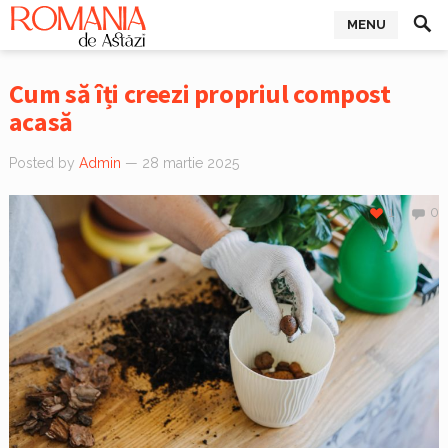
MENU
Cum să îți creezi propriul compost
acasă
Posted by
Admin
— 28 martie 2025
1
0