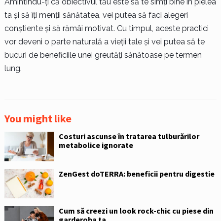
Amintindu-ți că obiectivul tău este să te simți bine în pielea
ta și să îți menții sănătatea, vei putea să faci alegeri
conștiente și să rămâi motivat. Cu timpul, aceste practici
vor deveni o parte naturală a vieții tale și vei putea să te
bucuri de beneficiile unei greutăți sănătoase pe termen
lung.
You might like
Costuri ascunse în tratarea tulburărilor
metabolice ignorate
ZenGest doTERRA: beneficii pentru digestie
Cum să creezi un look rock-chic cu piese din
garderoba ta