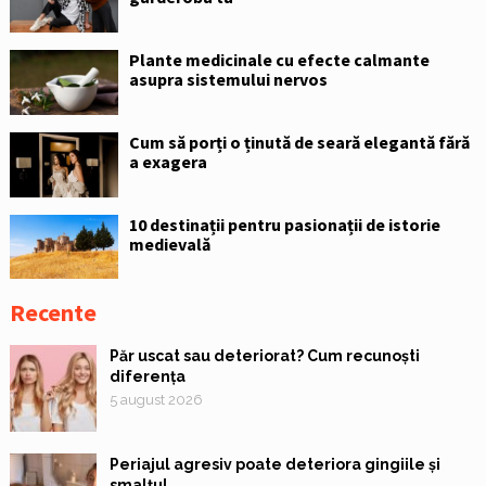
Plante medicinale cu efecte calmante
asupra sistemului nervos
Cum să porți o ținută de seară elegantă fără
a exagera
10 destinații pentru pasionații de istorie
medievală
Recente
Păr uscat sau deteriorat? Cum recunoști
diferența
5 august 2026
Periajul agresiv poate deteriora gingiile și
smalțul