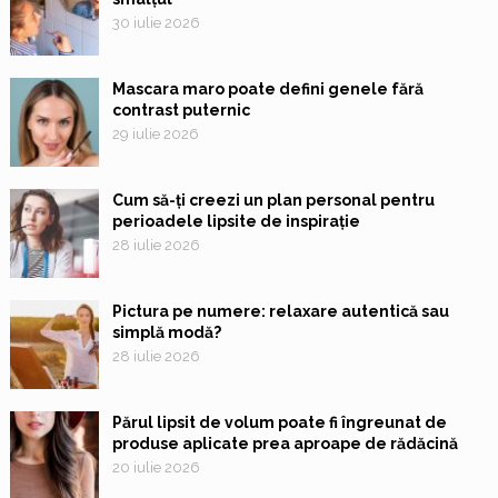
30 iulie 2026
Mascara maro poate defini genele fără
contrast puternic
29 iulie 2026
Cum să-ți creezi un plan personal pentru
perioadele lipsite de inspirație
28 iulie 2026
Pictura pe numere: relaxare autentică sau
simplă modă?
28 iulie 2026
Părul lipsit de volum poate fi îngreunat de
produse aplicate prea aproape de rădăcină
20 iulie 2026