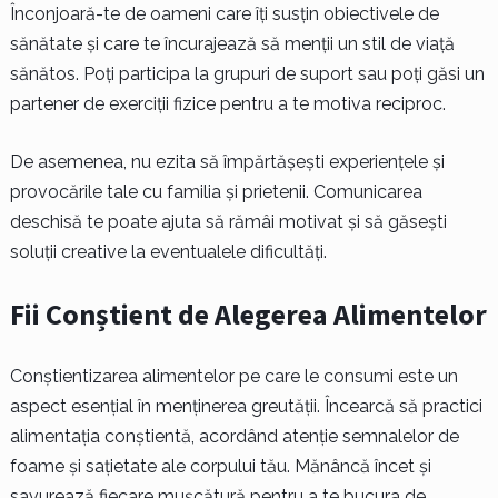
Înconjoară-te de oameni care îți susțin obiectivele de
sănătate și care te încurajează să menții un stil de viață
sănătos. Poți participa la grupuri de suport sau poți găsi un
partener de exerciții fizice pentru a te motiva reciproc.
De asemenea, nu ezita să împărtășești experiențele și
provocările tale cu familia și prietenii. Comunicarea
deschisă te poate ajuta să rămâi motivat și să găsești
soluții creative la eventualele dificultăți.
Fii Conștient de Alegerea Alimentelor
Conștientizarea alimentelor pe care le consumi este un
aspect esențial în menținerea greutății. Încearcă să practici
alimentația conștientă, acordând atenție semnalelor de
foame și sațietate ale corpului tău. Mănâncă încet și
savurează fiecare mușcătură pentru a te bucura de