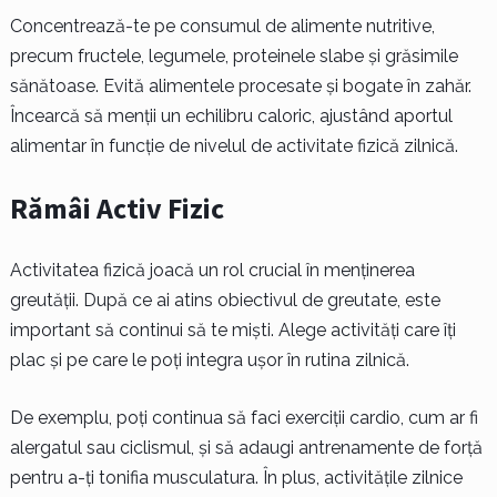
Concentrează-te pe consumul de alimente nutritive,
precum fructele, legumele, proteinele slabe și grăsimile
sănătoase. Evită alimentele procesate și bogate în zahăr.
Încearcă să menții un echilibru caloric, ajustând aportul
alimentar în funcție de nivelul de activitate fizică zilnică.
Rămâi Activ Fizic
Activitatea fizică joacă un rol crucial în menținerea
greutății. După ce ai atins obiectivul de greutate, este
important să continui să te miști. Alege activități care îți
plac și pe care le poți integra ușor în rutina zilnică.
De exemplu, poți continua să faci exerciții cardio, cum ar fi
alergatul sau ciclismul, și să adaugi antrenamente de forță
pentru a-ți tonifia musculatura. În plus, activitățile zilnice