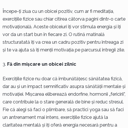
Începe-ți ziua cu un obicei pozitiv, cum ar fi meditația,
exercițiile fizice sau chiar citirea câtorva pagini dintr-o carte
motivațională. Aceste obiceiuri îți vor stimula energia și îți
vor da un start bun în fiecare zi. O rutină matinală
structuratată îți va crea un cadru pozitiv pentru întreaga zi
și te va ajuta să îți menții motivația pe parcursul întregii zile.
Fă din mișcare un obicei zilnic
Exercițiile fizice nu doar că îmbunătățesc sănătatea fizică,
dar au și un impact semnificativ asupra sănătății mentale și
motivației. Mișcarea eliberează endorfine, hormonii „fericirii”,
care contribuie la o stare generală de bine și reduc stresul.
Fie că alegi să faci o plimbare, să practici yoga sau să faci
un antrenament mai intens, exercițiile fizice ajută la
claritatea mentală și îți oferă energia necesară pentru a