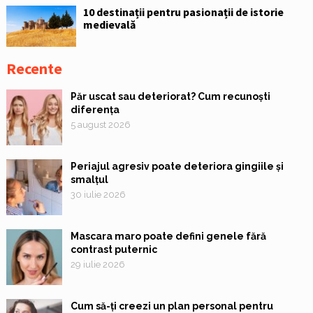
10 destinații pentru pasionații de istorie
medievală
Recente
Păr uscat sau deteriorat? Cum recunoști
diferența
5 august 2026
Periajul agresiv poate deteriora gingiile și
smalțul
30 iulie 2026
Mascara maro poate defini genele fără
contrast puternic
29 iulie 2026
Cum să-ți creezi un plan personal pentru