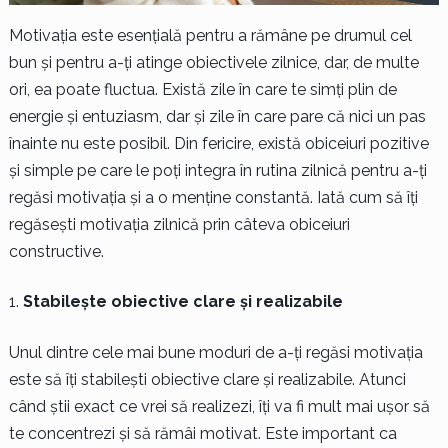
Motivația este esențială pentru a rămâne pe drumul cel
bun și pentru a-ți atinge obiectivele zilnice, dar, de multe
ori, ea poate fluctua. Există zile în care te simți plin de
energie și entuziasm, dar și zile în care pare că nici un pas
înainte nu este posibil. Din fericire, există obiceiuri pozitive
și simple pe care le poți integra în rutina zilnică pentru a-ți
regăsi motivația și a o menține constantă. Iată cum să îți
regăsești motivația zilnică prin câteva obiceiuri
constructive.
Stabilește obiective clare și realizabile
Unul dintre cele mai bune moduri de a-ți regăsi motivația
este să îți stabilești obiective clare și realizabile. Atunci
când știi exact ce vrei să realizezi, îți va fi mult mai ușor să
te concentrezi și să rămâi motivat. Este important ca