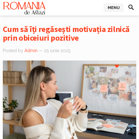
MENU
Cum să îți regăsești motivația zilnică
prin obiceiuri pozitive
Posted by
Admin
— 25 iunie 2025
1
0