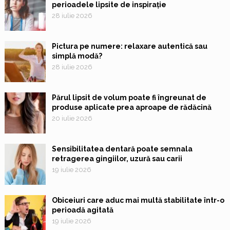
perioadele lipsite de inspirație
28 iulie 2026
Pictura pe numere: relaxare autentică sau
simplă modă?
28 iulie 2026
Părul lipsit de volum poate fi îngreunat de
produse aplicate prea aproape de rădăcină
20 iulie 2026
Sensibilitatea dentară poate semnala
retragerea gingiilor, uzură sau carii
19 iulie 2026
Obiceiuri care aduc mai multă stabilitate într-o
perioadă agitată
19 iulie 2026