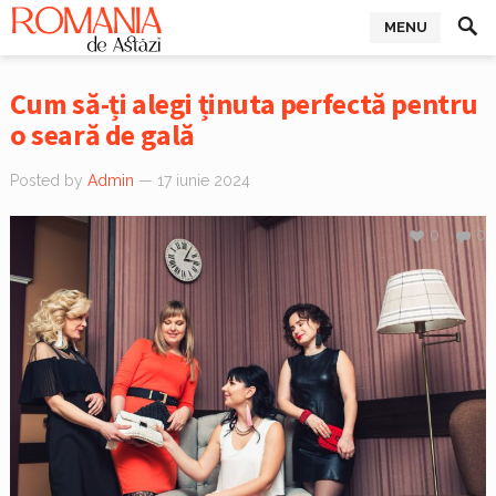
MENU
Cum să-ți alegi ținuta perfectă pentru
o seară de gală
Posted by
Admin
— 17 iunie 2024
0
0