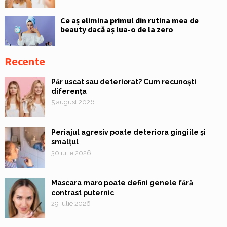
Ce aș elimina primul din rutina mea de
beauty dacă aș lua-o de la zero
Recente
Păr uscat sau deteriorat? Cum recunoști
diferența
5 august 2026
Periajul agresiv poate deteriora gingiile și
smalțul
30 iulie 2026
Mascara maro poate defini genele fără
contrast puternic
29 iulie 2026