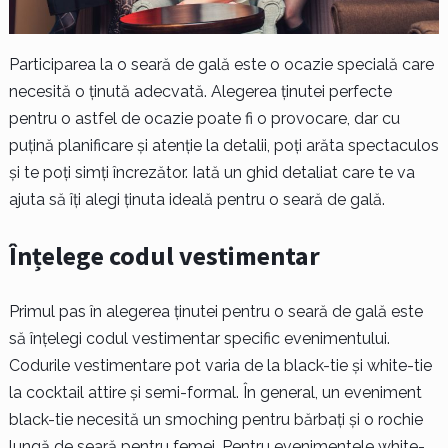
Participarea la o seară de gală este o ocazie specială care
necesită o ținută adecvată. Alegerea ținutei perfecte
pentru o astfel de ocazie poate fi o provocare, dar cu
puțină planificare și atenție la detalii, poți arăta spectaculos
și te poți simți încrezător. Iată un ghid detaliat care te va
ajuta să îți alegi ținuta ideală pentru o seară de gală.
Înțelege codul vestimentar
Primul pas în alegerea ținutei pentru o seară de gală este
să înțelegi codul vestimentar specific evenimentului.
Codurile vestimentare pot varia de la black-tie și white-tie
la cocktail attire și semi-formal. În general, un eveniment
black-tie necesită un smoching pentru bărbați și o rochie
lungă de seară pentru femei. Pentru evenimentele white-