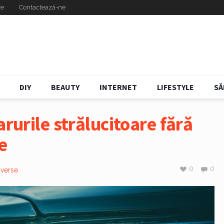
re
Contactează-ne
DIY
BEAUTY
INTERNET
LIFESTYLE
SĂ
arurile strălucitoare fără
e
0
0
iverse