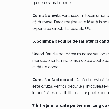
galbene și mai opace.
Cum să o eviți:
Parchează în locuri umbrite o
călduroase. Dacă mașina este lăsată în soa
expunerea directă la radiațiile UV.
6. Schimbă becurile de far atunci cân
Uneori, farurile pot părea murdare sau opac
mai slabe, iar lumina emisă de ele poate pă
curățate corect.
Cum să o faci corect:
Dacă observi că far
este difuză, verifică becurile și înlocuieșt
îmbunătățește vizibilitatea, dar poate contri
7. Întreține farurile pe termen lung cu