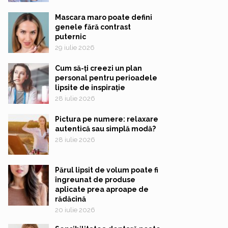
Mascara maro poate defini
genele fără contrast
puternic
29 iulie 2026
Cum să-ți creezi un plan
personal pentru perioadele
lipsite de inspirație
28 iulie 2026
Pictura pe numere: relaxare
autentică sau simplă modă?
28 iulie 2026
Părul lipsit de volum poate fi
îngreunat de produse
aplicate prea aproape de
rădăcină
20 iulie 2026