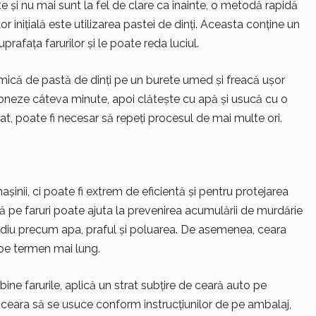
 și nu mai sunt la fel de clare ca înainte, o metodă rapidă
lor inițială este utilizarea pastei de dinți. Aceasta conține un
rafața farurilor și le poate reda luciul.
mică de pastă de dinți pe un burete umed și freacă ușor
ționeze câteva minute, apoi clătește cu apă și usucă cu o
t, poate fi necesar să repeți procesul de mai multe ori.
inii, ci poate fi extrem de eficientă și pentru protejarea
ară pe faruri poate ajuta la prevenirea acumulării de murdărie
ediu precum apa, praful și poluarea. De asemenea, ceara
r pe termen mai lung.
ine farurile, aplică un strat subțire de ceară auto pe
 ceara să se usuce conform instrucțiunilor de pe ambalaj,