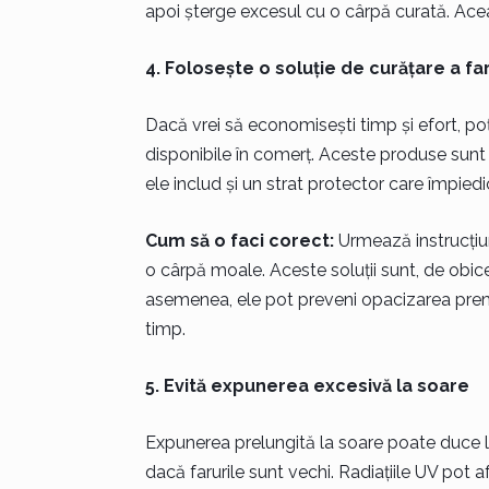
apoi șterge excesul cu o cârpă curată. Aceast
4. Folosește o soluție de curățare a fa
Dacă vrei să economisești timp și efort, poți
disponibile în comerț. Aceste produse sunt fo
ele includ și un strat protector care împie
Cum să o faci corect:
Urmează instrucțiuni
o cârpă moale. Aceste soluții sunt, de obice
asemenea, ele pot preveni opacizarea prema
timp.
5. Evită expunerea excesivă la soare
Expunerea prelungită la soare poate duce la
dacă farurile sunt vechi. Radiațiile UV pot af