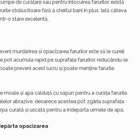
scumpe de curățare sau pentru înlocuirea farurilor, există
rile strălucitoare fără a cheltui bani în plus. Iată câteva
 într-o stare excelentă.
eni murdărirea și opacizarea farurilor este să le cureți
i se pot acumula rapid pe suprafața farurilor, reducându-le
 poate preveni acest lucru și poate menține farurile
 moale și apă călduță cu săpun pentru a curăța farurile.
rialelor abrazive, deoarece acestea pot zgâria suprafața
 cârpă curată și uscată pentru a îndepărta urmele de apă.
ndepărta opacizarea