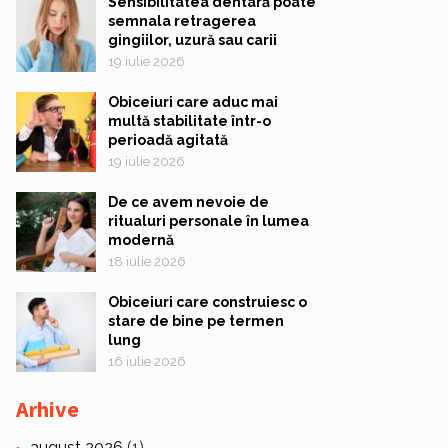
Sensibilitatea dentară poate
semnala retragerea
gingiilor, uzură sau carii
19 iulie 2026
Obiceiuri care aduc mai
multă stabilitate într-o
perioadă agitată
19 iulie 2026
De ce avem nevoie de
ritualuri personale în lumea
modernă
18 iulie 2026
Obiceiuri care construiesc o
stare de bine pe termen
lung
16 iulie 2026
Arhive
august 2026
(1)