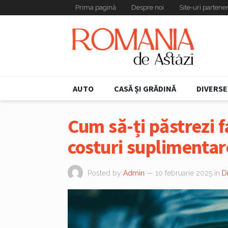
Prima pagină
Despre noi
Site-uri partene
AUTO
CASĂ ȘI GRĂDINĂ
DIVERSE
Cum să-ți păstrezi f
costuri suplimentar
Posted by
Admin
— 10 februarie 2025
in
D