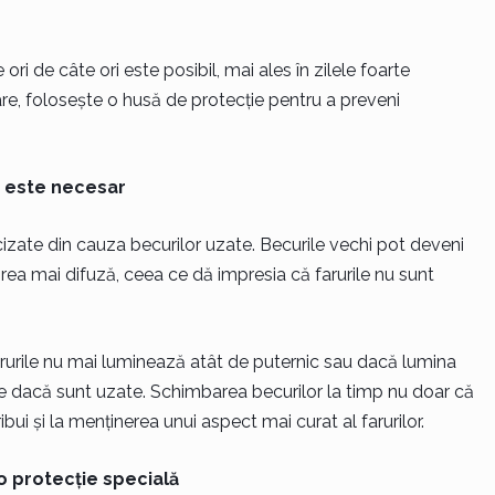
ri de câte ori este posibil, mai ales în zilele foarte
re, folosește o husă de protecție pentru a preveni
d este necesar
izate din cauza becurilor uzate. Becurile vechi pot deveni
rea mai difuză, ceea ce dă impresia că farurile nu sunt
urile nu mai luminează atât de puternic sau dacă lumina
e-le dacă sunt uzate. Schimbarea becurilor la timp nu doar că
bui și la menținerea unui aspect mai curat al farurilor.
 o protecție specială