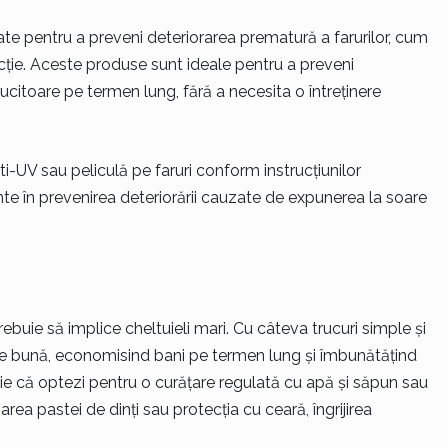
te pentru a preveni deteriorarea prematură a farurilor, cum
ecție. Aceste produse sunt ideale pentru a preveni
lucitoare pe termen lung, fără a necesita o întreținere
i-UV sau peliculă pe faruri conform instrucțiunilor
te în prevenirea deteriorării cauzate de expunerea la soare
trebuie să implice cheltuieli mari. Cu câteva trucuri simple și
stare bună, economisind bani pe termen lung și îmbunătățind
 Fie că optezi pentru o curățare regulată cu apă și săpun sau
a pastei de dinți sau protecția cu ceară, îngrijirea