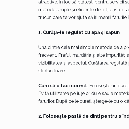
atractive. În loc să plătești pentru servicii 
metode simple și eficiente de a-ți păstra faru
trucuri care te vor ajuta să îți menții farurile
1. Curăță-le regulat cu apă și săpun
Una dintre cele mai simple metode de a prev
frecvent. Praful, murdăria și alte impurităț
vizibilitatea și aspectul. Curățarea regulată
strălucitoare.
Cum să o faci corect:
Folosește un burete
Evită utilizarea periuțelor dure sau a mate
farurilor. După ce le cureți, șterge-le cu o
2. Folosește pastă de dinți pentru a î