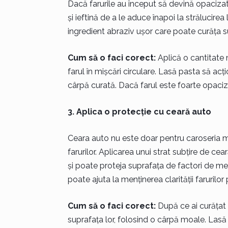
Dacă farurile au început să devină opacizate
și ieftină de a le aduce înapoi la strălucirea 
ingredient abraziv ușor care poate curăța sup
Cum să o faci corect:
Aplică o cantitate 
farul în mișcări circulare. Lasă pasta să ac
cârpă curată. Dacă farul este foarte opaciza
3. Aplica o protecție cu ceară auto
Ceara auto nu este doar pentru caroseria maș
farurilor. Aplicarea unui strat subțire de ce
și poate proteja suprafața de factori de m
poate ajuta la menținerea clarității farurilo
Cum să o faci corect:
După ce ai curățat b
suprafața lor, folosind o cârpă moale. Lasă