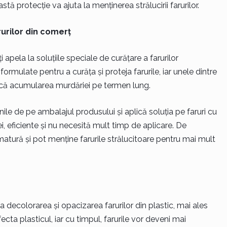
ă protecție va ajuta la menținerea strălucirii farurilor.
rurilor din comerț
 apela la soluțiile speciale de curățare a farurilor
rmulate pentru a curăța și proteja farurile, iar unele dintre
dică acumularea murdăriei pe termen lung.
le de pe ambalajul produsului și aplică soluția pe faruri cu
i, eficiente și nu necesită mult timp de aplicare. De
tură și pot menține farurile strălucitoare pentru mai mult
 decolorarea și opacizarea farurilor din plastic, mai ales
ecta plasticul, iar cu timpul, farurile vor deveni mai