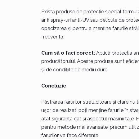
Există produse de protecție special formula
ar fi spray-uri anti-UV sau pelicule de prot
opacizarea și pentru a menține farurile stră
frecventă.
Cum să o faci corect:
Aplică protecția ant
producătorului. Aceste produse sunt eficien
și de condițiile de mediu dure.
Concluzie
Păstrarea farurilor strălucitoare și clare nu 
ușor de realizat, poți menține farurile în 
atât siguranța cât și aspectul mașinii tale.
pentru metode mai avansate, precum utilizare
farurilor va face diferența!