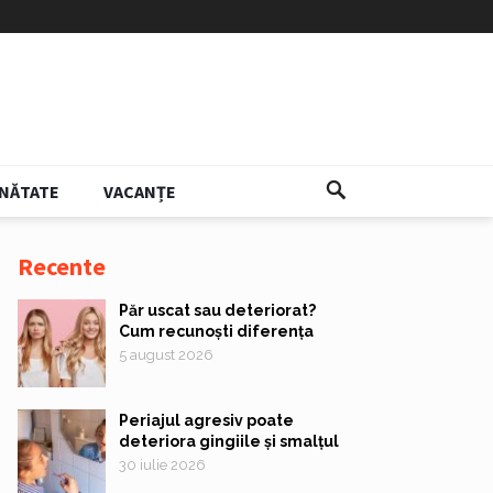
NĂTATE
VACANȚE
Recente
Păr uscat sau deteriorat?
Cum recunoști diferența
5 august 2026
Periajul agresiv poate
deteriora gingiile și smalțul
30 iulie 2026