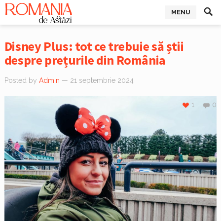
MENU
Disney Plus: tot ce trebuie să știi
despre prețurile din România
Posted by
Admin
— 21 septembrie 2024
1
0