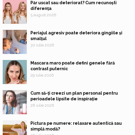
Păr uscat sau deteriorat? Cum recunoști
diferența
5 august 2026
Periajul agresiv poate deteriora gingiile și
smalțul
30 iulie 2026
Mascara maro poate defini genele fără
contrast puternic
29 iulie 2026
Cum să-ți creezi un plan personal pentru
perioadele lipsite de inspirație
28 iulie 2026
Pictura pe numere: relaxare autentică sau
simplă modă?