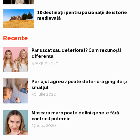
10 destinații pentru pasionații de istorie
medievală
Recente
Păr uscat sau deteriorat? Cum recunoști
diferența
5 august 2026
Periajul agresiv poate deteriora gingiile și
smalțul
30 iulie 2026
Mascara maro poate defini genele fără
contrast puternic
29 iulie 2026