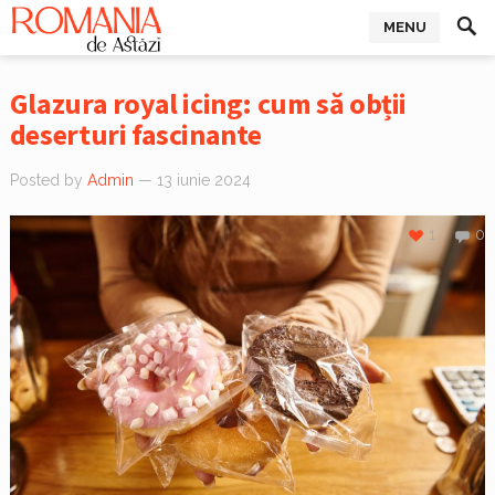
MENU
Glazura royal icing: cum să obții
deserturi fascinante
Posted by
Admin
— 13 iunie 2024
1
0