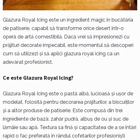
Glazura Royal Icing este un ingredient magic în bucătăria
de patiserie, capabil să transforme orice desert într-o
operă de artă comestibilă. Dacă vrei să impresionezi cu
prăjituri decorate impecabil, este momentul să descoperi
cum să utilizezi și să aplici glazura royal icing ca un
adevărat profesionist.
Ce este Glazura Royal Icing?
Glazura Royal Icing este o pastă albă, lucioasă și ușor de
modelat, folosită pentru decorarea prăjiturilor, a biscuiților
și a altor produse de patiserie. Este compusă din trei
ingrediente de bază: zahăr pudră, albuș de ou și suc de
lămâie sau apă. Textura sa fină și capacitatea de a se întări
rapid o fac preferată în rândul cofetarilor profesioniști