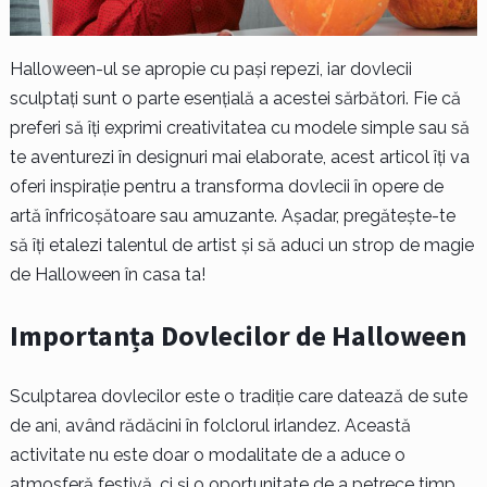
Halloween-ul se apropie cu pași repezi, iar dovlecii
sculptați sunt o parte esențială a acestei sărbători. Fie că
preferi să îți exprimi creativitatea cu modele simple sau să
te aventurezi în designuri mai elaborate, acest articol îți va
oferi inspirație pentru a transforma dovlecii în opere de
artă înfricoșătoare sau amuzante. Așadar, pregătește-te
să îți etalezi talentul de artist și să aduci un strop de magie
de Halloween în casa ta!
Importanța Dovlecilor de Halloween
Sculptarea dovlecilor este o tradiție care datează de sute
de ani, având rădăcini în folclorul irlandez. Această
activitate nu este doar o modalitate de a aduce o
atmosferă festivă, ci și o oportunitate de a petrece timp