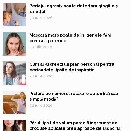
Periajul agresiv poate deteriora gingiile și
smalțul
30 iulie 2026
Mascara maro poate defini genele fără
contrast puternic
29 iulie 2026
Cum să-ți creezi un plan personal pentru
perioadele lipsite de inspirație
28 iulie 2026
Pictura pe numere: relaxare autentică sau
simplă modă?
28 iulie 2026
Părul lipsit de volum poate fi îngreunat de
produse aplicate prea aproape de rădăcină