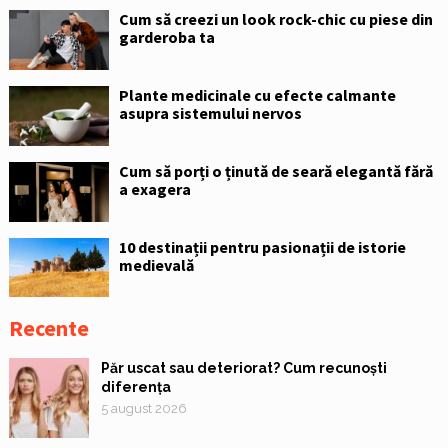
Cum să creezi un look rock-chic cu piese din
garderoba ta
Plante medicinale cu efecte calmante
asupra sistemului nervos
Cum să porți o ținută de seară elegantă fără
a exagera
10 destinații pentru pasionații de istorie
medievală
Recente
Păr uscat sau deteriorat? Cum recunoști
diferența
5 august 2026