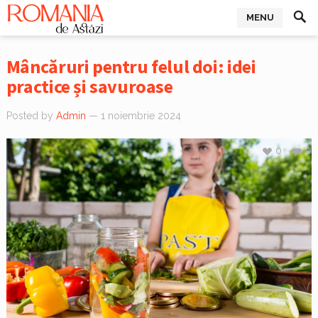
MENU
Mâncăruri pentru felul doi: idei
practice și savuroase
Posted by
Admin
— 1 noiembrie 2024
0
0