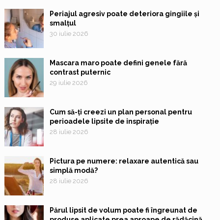
Periajul agresiv poate deteriora gingiile și
smalțul
30 iulie 2026
Mascara maro poate defini genele fără
contrast puternic
29 iulie 2026
Cum să-ți creezi un plan personal pentru
perioadele lipsite de inspirație
28 iulie 2026
Pictura pe numere: relaxare autentică sau
simplă modă?
28 iulie 2026
Părul lipsit de volum poate fi îngreunat de
produse aplicate prea aproape de rădăcină