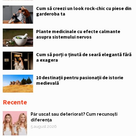
Cum să creezi un look rock-chic cu piese din
garderoba ta
Plante medicinale cu efecte calmante
asupra sistemului nervos
Cum să porți o ținută de seară elegantă fără
a exagera
10 destinații pentru pasionații de istorie
medievală
Recente
Păr uscat sau deteriorat? Cum recunoști
diferența
5 august 2026