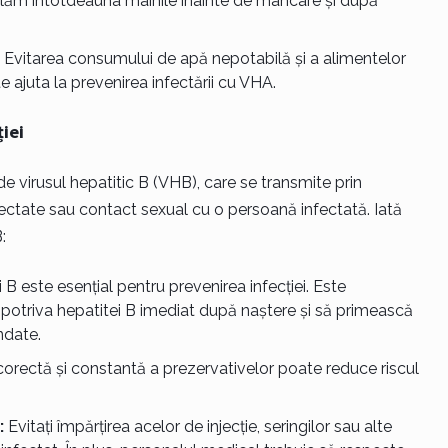
ălăm întotdeauna mâinile înainte de mâncare și după
Evitarea consumului de apă nepotabilă și a alimentelor
 ajuta la prevenirea infectării cu VHA.
iei
 virusul hepatitic B (VHB), care se transmite prin
fectate sau contact sexual cu o persoană infectată. Iată
:
B este esențial pentru prevenirea infecției. Este
împotriva hepatitei B imediat după naștere și să primească
ndate.
corectă și constantă a prezervativelor poate reduce riscul
:
Evitați împărțirea acelor de injecție, seringilor sau alte