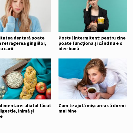
litatea dentară poate
Postul intermitent: pentru cine
retragerea gingiilor,
poate funcționa și când nu e o
u carii
idee bună
alimentare: aliatul tăcut
Cum te ajută mișcarea să dormi
igestie, inimă și
mai bine
te