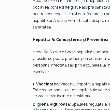
Hepatitele A și B sunt afecțiuni hepatice v
pot avea consecințe grave asupra sănătății
pentru reducerea riscului de infectare cu ace
hepatitelor A și B și vom discuta despre mă
sănătatea.
Hepatita A: Cunoașterea și Prevenirea
Hepatita A este o boală hepatică contagioa
virusului se poate produce prin consumul d
persoană infectată sau prin expunerea la ma
esențiale:
Vaccinarea:
Vaccinul împotriva hepatitei
Este recomandat ca toți copiii să fie vaccinaț
se vaccineze înainte de călătorie.
Igienă Riguroasă:
Spălarea regulată a m