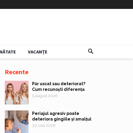
NĂTATE
VACANȚE
Recente
Păr uscat sau deteriorat?
Cum recunoști diferența
5 august 2026
Periajul agresiv poate
deteriora gingiile și smalțul
30 iulie 2026