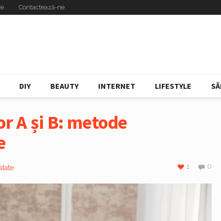
re
Contactează-ne
DIY
BEAUTY
INTERNET
LIFESTYLE
SĂ
or A și B: metode
e
1
0
tate