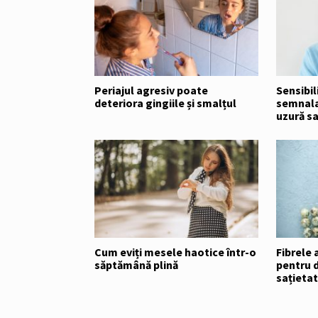
Periajul agresiv poate
Sensibi
deteriora gingiile și smalțul
semnala 
uzură sa
Cum eviți mesele haotice într-o
Fibrele 
săptămână plină
pentru d
sațieta