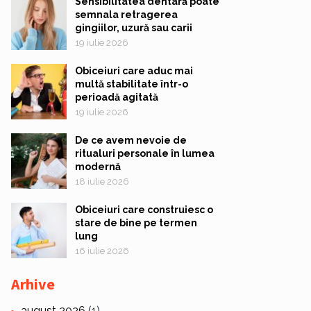
Sensibilitatea dentară poate
semnala retragerea
gingiilor, uzură sau carii
19 iulie 2026
Obiceiuri care aduc mai
multă stabilitate într-o
perioadă agitată
19 iulie 2026
De ce avem nevoie de
ritualuri personale în lumea
modernă
18 iulie 2026
Obiceiuri care construiesc o
stare de bine pe termen
lung
16 iulie 2026
Arhive
august 2026
(1)