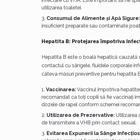
infectare cu VHA. Este important să ne sp
utilizarea toaletei.
Consumul de Alimente și Apă Sigure:
insuficient preparate sau contaminate poate
Hepatita B: Protejarea împotriva Infecț
Hepatita B este o boală hepatică cauzată de
contactul cu sângele, fluidele corporale in
câteva măsuri preventive pentru hepatita B
Vaccinarea:
Vaccinul împotriva hepatitei 
recomandat ca toți copiii să fie vaccinați 
dozele de rapel conform schemei recoma
Utilizarea de Prezervative:
Utilizarea 
de transmitere a VHB prin contact sexual.
Evitarea Expunerii la Sânge Infecțios