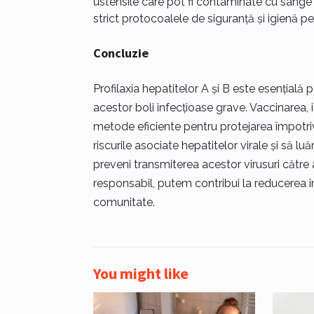
ustensile care pot fi contaminate cu sânge 
strict protocoalele de siguranță și igienă p
Concluzie
Profilaxia hepatitelor A și B este esențială
acestor boli infecțioase grave. Vaccinarea, ig
metode eficiente pentru protejarea împotriv
riscurile asociate hepatitelor virale și să 
preveni transmiterea acestor virusuri către
responsabil, putem contribui la reducerea îm
comunitate.
You might like