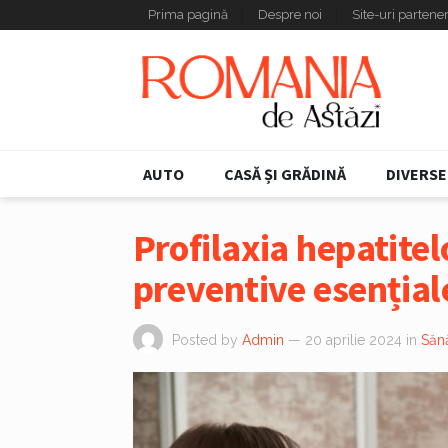
Prima pagină
Despre noi
Site-uri partene
AUTO
CASĂ ȘI GRĂDINĂ
DIVERSE
Profilaxia hepatitel
preventive esențial
Posted by
Admin
— 20 aprilie 2024
in
Sănă