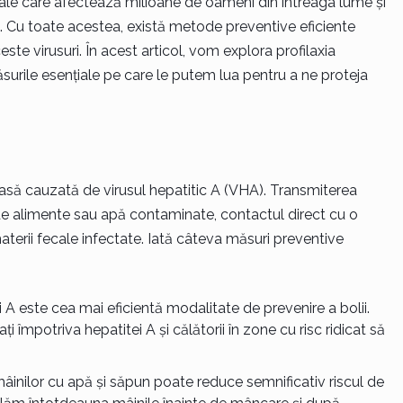
irale care afectează milioane de oameni din întreaga lume și
. Cu toate acestea, există metode preventive eficiente
ste virusuri. În acest articol, vom explora profilaxia
surile esențiale pe care le putem lua pentru a ne proteja
să cauzată de virusul hepatitic A (VHA). Transmiterea
e alimente sau apă contaminate, contactul direct cu o
terii fecale infectate. Iată câteva măsuri preventive
 A este cea mai eficientă modalitate de prevenire a bolii.
i împotriva hepatitei A și călătorii în zone cu risc ridicat să
âinilor cu apă și săpun poate reduce semnificativ riscul de