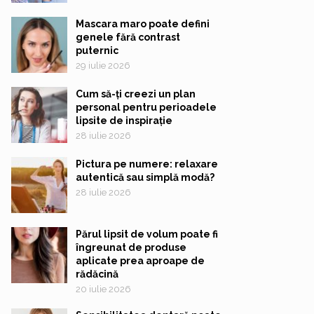
Mascara maro poate defini
genele fără contrast
puternic
29 iulie 2026
Cum să-ți creezi un plan
personal pentru perioadele
lipsite de inspirație
28 iulie 2026
Pictura pe numere: relaxare
autentică sau simplă modă?
28 iulie 2026
Părul lipsit de volum poate fi
îngreunat de produse
aplicate prea aproape de
rădăcină
20 iulie 2026