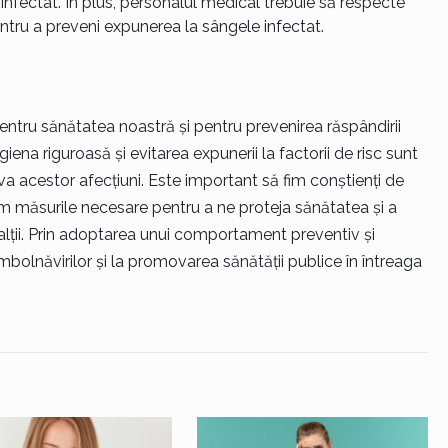
infectat. În plus, personalul medical trebuie să respecte
entru a preveni expunerea la sângele infectat.
 pentru sănătatea noastră și pentru prevenirea răspândirii
iena riguroasă și evitarea expunerii la factorii de risc sunt
a acestor afecțiuni. Este important să fim conștienți de
luăm măsurile necesare pentru a ne proteja sănătatea și a
 alții. Prin adoptarea unui comportament preventiv și
bolnăvirilor și la promovarea sănătății publice în întreaga