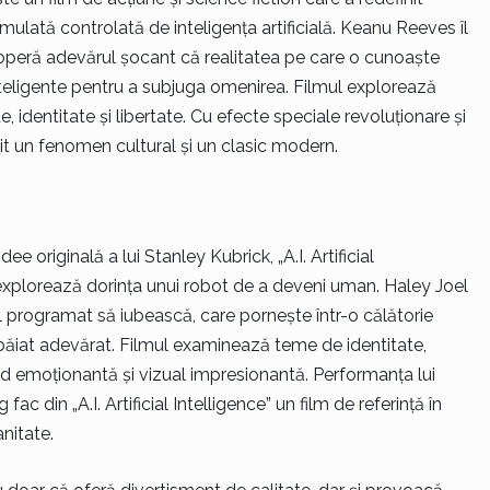
mulată controlată de inteligența artificială. Keanu Reeves îl
operă adevărul șocant că realitatea pe care o cunoaște
nteligente pentru a subjuga omenirea. Filmul explorează
 identitate și libertate. Cu efecte speciale revoluționare și
it un fenomen cultural și un clasic modern.
 originală a lui Stanley Kubrick, „A.I. Artificial
 explorează dorința unui robot de a deveni uman. Haley Joel
l programat să iubească, care pornește într-o călătorie
 băiat adevărat. Filmul examinează teme de identitate,
und emoționantă și vizual impresionantă. Performanța lui
ac din „A.I. Artificial Intelligence” un film de referință în
anitate.