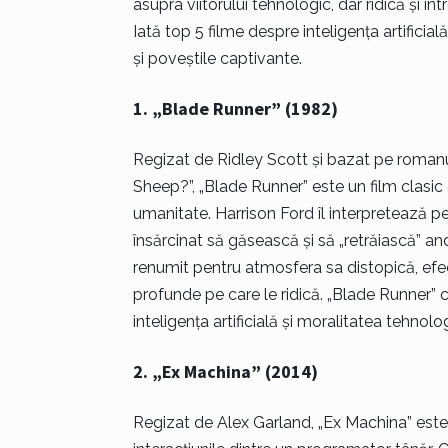
asupra viitorului tehnologic, dar ridică și în
Iată top 5 filme despre inteligența artificia
și poveștile captivante.
1. „Blade Runner” (1982)
Regizat de Ridley Scott și bazat pe romanul
Sheep?”, „Blade Runner” este un film clasic
umanitate. Harrison Ford îl interpretează 
însărcinat să găsească și să „retrăiască” an
renumit pentru atmosfera sa distopică, efect
profunde pe care le ridică. „Blade Runner” co
inteligența artificială și moralitatea tehnolo
2. „Ex Machina” (2014)
Regizat de Alex Garland, „Ex Machina” este 