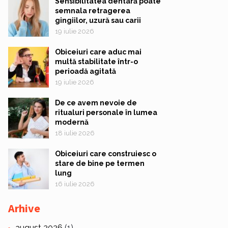
Sensibilitatea dentară poate
semnala retragerea
gingiilor, uzură sau carii
19 iulie 2026
Obiceiuri care aduc mai
multă stabilitate într-o
perioadă agitată
19 iulie 2026
De ce avem nevoie de
ritualuri personale în lumea
modernă
18 iulie 2026
Obiceiuri care construiesc o
stare de bine pe termen
lung
16 iulie 2026
Arhive
august 2026
(1)