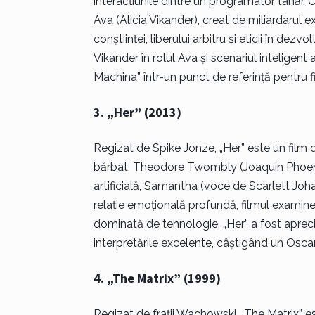
interacțiunile dintre un programator tânăr,
Ava (Alicia Vikander), creat de miliardarul
conștiinței, liberului arbitru și eticii în dezv
Vikander în rolul Ava și scenariul inteligent 
Machina” într-un punct de referință pentru f
3. „Her” (2013)
Regizat de Spike Jonze, „Her” este un film 
bărbat, Theodore Twombly (Joaquin Phoenix
artificială, Samantha (voce de Scarlett J
relație emoțională profundă, filmul examineaz
dominată de tehnologie. „Her” a fost apreciat
interpretările excelente, câștigând un Oscar
4. „The Matrix” (1999)
Regizat de frații Wachowski, „The Matrix” est