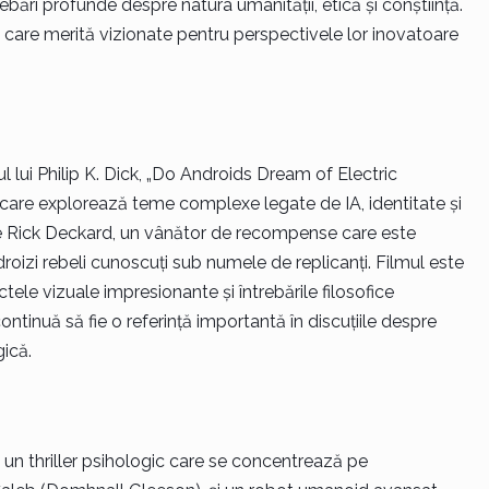
trebări profunde despre natura umanității, etică și conștiință.
lă care merită vizionate pentru perspectivele lor inovatoare
 lui Philip K. Dick, „Do Androids Dream of Electric
 care explorează teme complexe legate de IA, identitate și
pe Rick Deckard, un vânător de recompense care este
droizi rebeli cunoscuți sub numele de replicanți. Filmul este
ele vizuale impresionante și întrebările filosofice
ntinuă să fie o referință importantă în discuțiile despre
gică.
un thriller psihologic care se concentrează pe