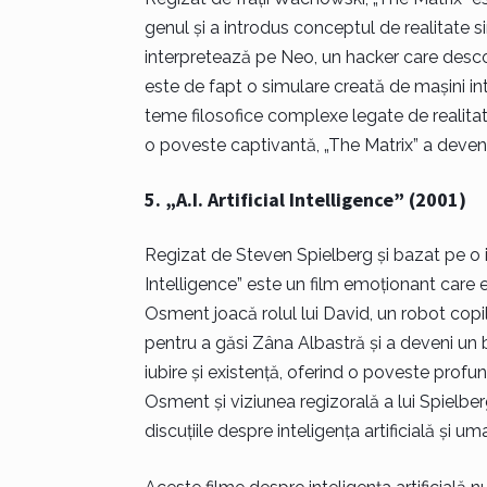
genul și a introdus conceptul de realitate si
interpretează pe Neo, un hacker care desc
este de fapt o simulare creată de mașini i
teme filosofice complexe legate de realitate,
o poveste captivantă, „The Matrix” a deven
5. „A.I. Artificial Intelligence” (2001)
Regizat de Steven Spielberg și bazat pe o idee
Intelligence” este un film emoționant care
Osment joacă rolul lui David, un robot copi
pentru a găsi Zâna Albastră și a deveni un
iubire și existență, oferind o poveste prof
Osment și viziunea regizorală a lui Spielberg f
discuțiile despre inteligența artificială și um