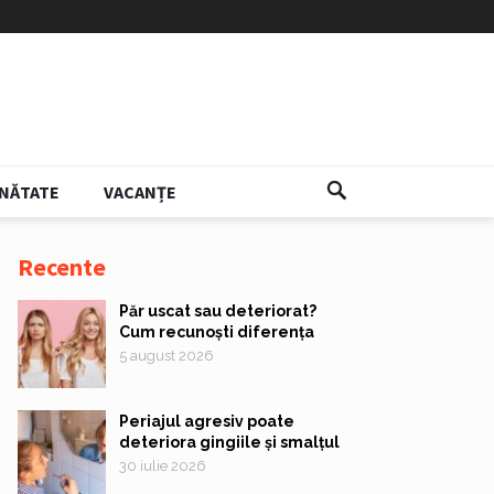
NĂTATE
VACANȚE
Recente
Păr uscat sau deteriorat?
Cum recunoști diferența
5 august 2026
Periajul agresiv poate
deteriora gingiile și smalțul
30 iulie 2026