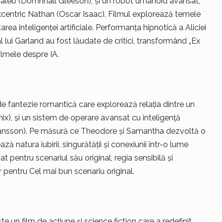
 Caleb (Domhnall Gleeson), și un robot umanoid avansat,
 excentric Nathan (Oscar Isaac). Filmul explorează temele
oltarea inteligenței artificiale. Performanța hipnotică a Aliciei
al lui Garland au fost lăudate de critici, transformând „Ex
ilmele despre IA.
de fantezie romantică care explorează relația dintre un
), și un sistem de operare avansat cu inteligență
ohansson). Pe măsură ce Theodore și Samantha dezvoltă o
ă natura iubirii, singurătății și conexiunii într-o lume
 pentru scenariul său original, regia sensibilă și
 pentru Cel mai bun scenariu original.
e un film de acțiune și science fiction care a redefinit