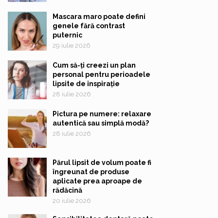
Mascara maro poate defini
genele fără contrast
puternic
29 iulie 2026
Cum să-ți creezi un plan
personal pentru perioadele
lipsite de inspirație
28 iulie 2026
Pictura pe numere: relaxare
autentică sau simplă modă?
28 iulie 2026
Părul lipsit de volum poate fi
îngreunat de produse
aplicate prea aproape de
rădăcină
20 iulie 2026