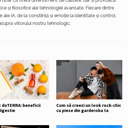
nu doar că oferă divertisment de calitate, dar și provoacă
tice și filosofice ale tehnologiei avansate. Fiecare dintre
ale IA, de la conștiință și emoție la identitate și control,
supra viitorului nostru tehnologic.
 doTERRA: beneficii
Cum să creezi un look rock-chic
digestie
cu piese din garderoba ta