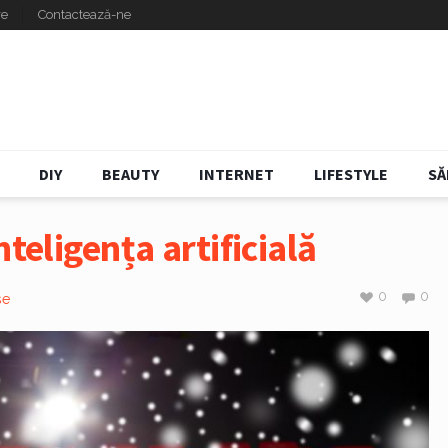
re
Contactează-ne
DIY
BEAUTY
INTERNET
LIFESTYLE
SĂ
nteligența artificială
0
0
se