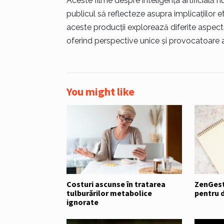
Aceste filme despre inteligența artificială 
publicul să reflecteze asupra implicațiilor e
aceste producții explorează diferite aspecte 
oferind perspective unice și provocatoare a
You might like
Costuri ascunse în tratarea
ZenGest
tulburărilor metabolice
pentru 
ignorate