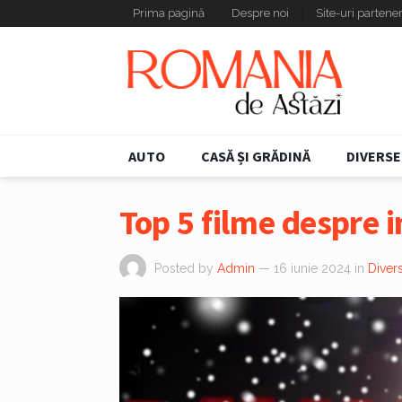
Prima pagină
Despre noi
Site-uri partene
AUTO
CASĂ ȘI GRĂDINĂ
DIVERSE
Top 5 filme despre i
Posted by
Admin
— 16 iunie 2024
in
Diver