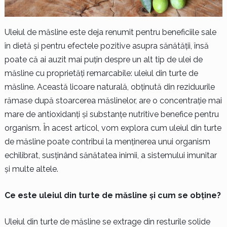
Uleiul de măsline este deja renumit pentru beneficiile sale
în dietă și pentru efectele pozitive asupra sănătății, însă
poate că ai auzit mai puțin despre un alt tip de ulei de
măsline cu proprietăți remarcabile: uleiul din turte de
măsline. Această licoare naturală, obținută din reziduurile
rămase după stoarcerea măslinelor, are o concentrație mai
mare de antioxidanți și substanțe nutritive benefice pentru
organism. În acest articol, vom explora cum uleiul din turte
de măsline poate contribui la menținerea unui organism
echilibrat, susținând sănătatea inimii, a sistemului imunitar
și multe altele.
Ce este uleiul din turte de măsline și cum se obține?
Uleiul din turte de măsline se extrage din resturile solide