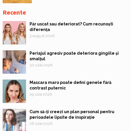
Recente
Păr uscat sau deteriorat? Cum recunoști
diferența
5 august 2026
Periajul agresiv poate deteriora gingiile și
smalțul
30 iulie 2026
Mascara maro poate defini genele fără
contrast puternic
29 iulie 2026
Cum să-ți creezi un plan personal pentru
perioadele lipsite de inspirație
28 iulie 2026