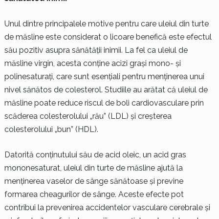
Unul dintre principalele motive pentru care uleiul din turte
de măsline este considerat o licoare benefică este efectul
său pozitiv asupra sănătății inimii. La fel ca uleiul de
măsline virgin, acesta conține acizi grași mono- și
polinesaturați, care sunt esențiali pentru menținerea unui
nivel sănătos de colesterol. Studiile au arătat că uleiul de
măsline poate reduce riscul de boli cardiovasculare prin
scăderea colesterolului „rău” (LDL) și creșterea
colesterolului „bun” (HDL).
Datorită conținutului său de acid oleic, un acid gras
mononesaturat, uleiul din turte de măsline ajută la
menținerea vaselor de sânge sănătoase și previne
formarea cheagurilor de sânge. Aceste efecte pot
contribui la prevenirea accidentelor vasculare cerebrale și