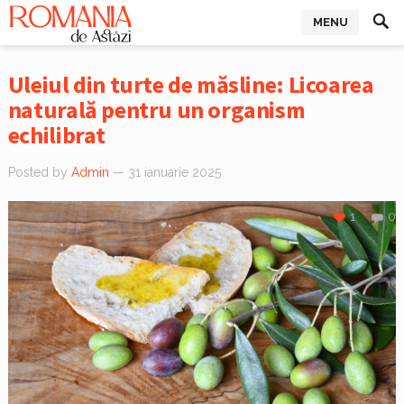
MENU
Uleiul din turte de măsline: Licoarea
naturală pentru un organism
echilibrat
Posted by
Admin
— 31 ianuarie 2025
1
0