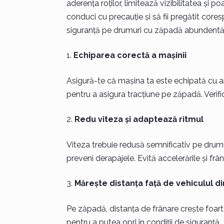
aderența roților, limitează vizibilitatea și
conduci cu precauție și să fii pregătit core
siguranță pe drumuri cu zăpadă abundentă
Echiparea corectă a mașinii
Asigură-te că mașina ta este echipată cu an
pentru a asigura tracțiune pe zăpadă. Verifi
Redu viteza și adaptează ritmul
Viteza trebuie redusă semnificativ pe drumu
preveni derapajele. Evită accelerările și frân
Mărește distanța față de vehiculul di
Pe zăpadă, distanța de frânare crește foart
pentru a putea opri în condiții de siguranță.