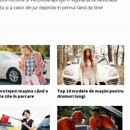
a ta și a celor din jur depinde în primul rând de tine!
protejezi mașina când o
Top 10 modele de mașini pentru
te zile în parcare
drumuri lungi