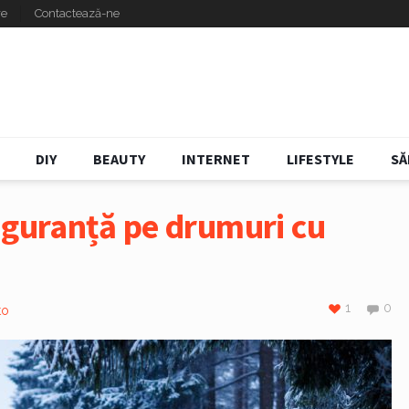
re
Contactează-ne
DIY
BEAUTY
INTERNET
LIFESTYLE
SĂ
iguranță pe drumuri cu
1
0
to