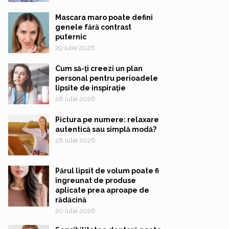
Mascara maro poate defini
genele fără contrast
puternic
29 iulie 2026
Cum să-ți creezi un plan
personal pentru perioadele
lipsite de inspirație
28 iulie 2026
Pictura pe numere: relaxare
autentică sau simplă modă?
28 iulie 2026
Părul lipsit de volum poate fi
îngreunat de produse
aplicate prea aproape de
rădăcină
20 iulie 2026