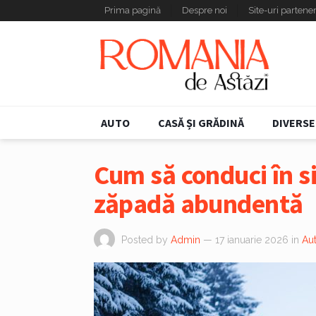
Prima pagină
Despre noi
Site-uri partene
AUTO
CASĂ ȘI GRĂDINĂ
DIVERSE
Cum să conduci în s
zăpadă abundentă
Posted by
Admin
— 17 ianuarie 2026
in
Au