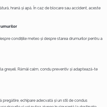
 pătură, hrană și apă. În caz de blocare sau accident, aceste
rumurilor
espre condițiile meteo și despre starea drumurilor pentru a
la greșeli. Rămâi calm, condu preventiv și adaptează-te
regătire, echipare adecvată și un stil de condus
e riscurile și vei putea ajunge în siguranță la destinație