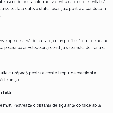
 poate ascunde obstacole, motiv pentru care este esențial să
spunzător. Iată câteva sfaturi esențiale pentru a conduce în
.
velope de iarnă de calitate, cu un profil suficient de adânc
că presiunea anvelopelor și condiția sistemului de frânare.
rile cu zăpadă pentru a crește timpul de reacție și a
ările bruște.
n față
e mult. Păstrează o distanță de siguranță considerabilă