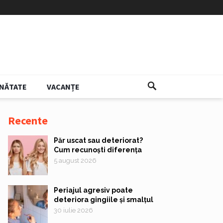
NĂTATE
VACANȚE
Recente
Păr uscat sau deteriorat?
Cum recunoști diferența
5 august 2026
Periajul agresiv poate
deteriora gingiile și smalțul
30 iulie 2026