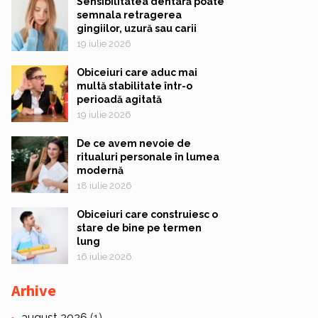
Sensibilitatea dentară poate
semnala retragerea
gingiilor, uzură sau carii
19 iulie 2026
Obiceiuri care aduc mai
multă stabilitate într-o
perioadă agitată
19 iulie 2026
De ce avem nevoie de
ritualuri personale în lumea
modernă
18 iulie 2026
Obiceiuri care construiesc o
stare de bine pe termen
lung
16 iulie 2026
Arhive
august 2026
(1)