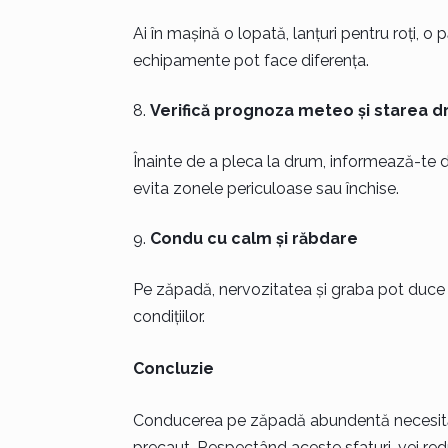
Ai în mașină o lopată, lanțuri pentru roți, o
echipamente pot face diferența.
Verifică prognoza meteo și starea d
Înainte de a pleca la drum, informează-te d
evita zonele periculoase sau închise.
Condu cu calm și răbdare
Pe zăpadă, nervozitatea și graba pot duce 
condițiilor.
Concluzie
Conducerea pe zăpadă abundentă necesită p
precaut. Respectând aceste sfaturi, vei reduc