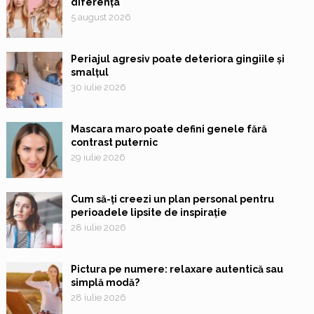
diferența
5 august 2026
Periajul agresiv poate deteriora gingiile și
smalțul
30 iulie 2026
Mascara maro poate defini genele fără
contrast puternic
29 iulie 2026
Cum să-ți creezi un plan personal pentru
perioadele lipsite de inspirație
28 iulie 2026
Pictura pe numere: relaxare autentică sau
simplă modă?
28 iulie 2026