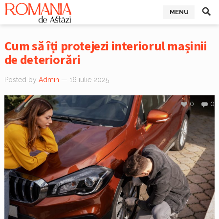
MENU
Cum să îți protejezi interiorul mașinii
de deteriorări
Posted by
Admin
— 16 iulie 2025
0
0