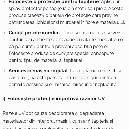
Folosește o protecție pentru tapițerie
: Aplică un
spray protector pe tapițeria din stofă sau piele. Aceste
produse creează o barieră de protecție care previne
pătrunderea lichidelor și murdăriei în fibrele materialului.
Curăță petele imediat
: Dacă se întâmplă să se verse
băuturi sau alimente pe scaune, curăță-le imediat cu o
cârpă curată pentru a preveni absorbția petelor.
Folosește produse de curățare special concepute
pentru tipul de material al tapițeriei.
Aerisește mașina regulat
: Lasă geamurile deschise
când mașina este parcată într-un loc sigur pentru a
permite aerisirea și eliminarea mirosurilor neplăcute.
Folosește protecție împotriva razelor UV
Razele UV pot cauza decolorarea și degradarea
materialelor din interiorul mașinii, cum ar fi tapițeria și
bordul. Expunerea prelungită la soare poate duce, de