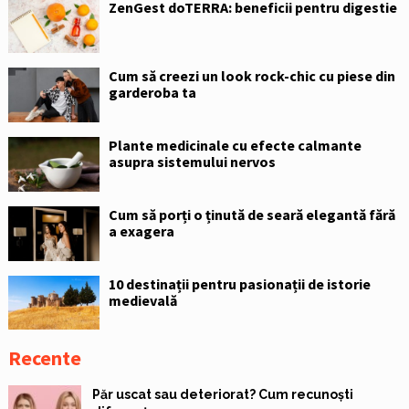
ZenGest doTERRA: beneficii pentru digestie
Cum să creezi un look rock-chic cu piese din
garderoba ta
Plante medicinale cu efecte calmante
asupra sistemului nervos
Cum să porți o ținută de seară elegantă fără
a exagera
10 destinații pentru pasionații de istorie
medievală
Recente
Păr uscat sau deteriorat? Cum recunoști