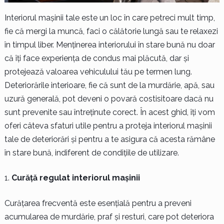
Interiorul mașinii tale este un loc în care petreci mult timp,
fie că mergi la muncă, faci o călătorie lungă sau te relaxezi
în timpul liber. Menținerea interiorului în stare bună nu doar
că îți face experiența de condus mai plăcută, dar și
protejează valoarea vehiculului tău pe termen lung.
Deteriorările interioare, fie că sunt de la murdărie, apă, sau
uzură generală, pot deveni o povară costisitoare dacă nu
sunt prevenite sau întreținute corect. În acest ghid, îți vom
oferi câteva sfaturi utile pentru a proteja interiorul mașinii
tale de deteriorări și pentru a te asigura că acesta rămâne
în stare bună, indiferent de condițiile de utilizare.
Curăță regulat interiorul mașinii
Curățarea frecventă este esențială pentru a preveni
acumularea de murdărie, praf și resturi, care pot deteriora