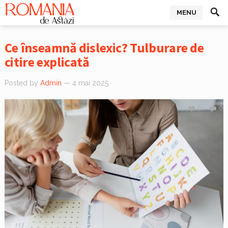
MENU
Ce înseamnă dislexic? Tulburare de
citire explicată
Posted by
Admin
— 4 mai 2025
0
0