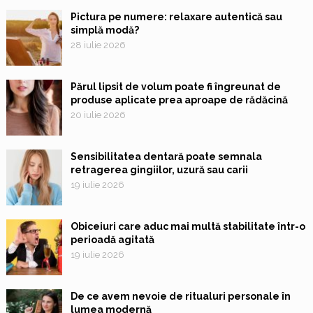
Pictura pe numere: relaxare autentică sau
simplă modă?
28 iulie 2026
Părul lipsit de volum poate fi îngreunat de
produse aplicate prea aproape de rădăcină
20 iulie 2026
Sensibilitatea dentară poate semnala
retragerea gingiilor, uzură sau carii
19 iulie 2026
Obiceiuri care aduc mai multă stabilitate într-o
perioadă agitată
19 iulie 2026
De ce avem nevoie de ritualuri personale în
lumea modernă