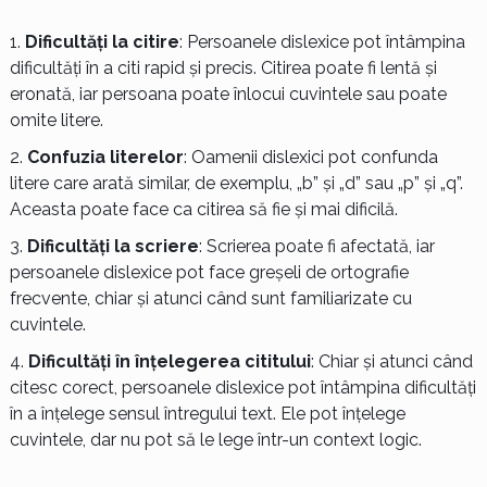
Dificultăți la citire
: Persoanele dislexice pot întâmpina
dificultăți în a citi rapid și precis. Citirea poate fi lentă și
eronată, iar persoana poate înlocui cuvintele sau poate
omite litere.
Confuzia literelor
: Oamenii dislexici pot confunda
litere care arată similar, de exemplu, „b” și „d” sau „p” și „q”.
Aceasta poate face ca citirea să fie și mai dificilă.
Dificultăți la scriere
: Scrierea poate fi afectată, iar
persoanele dislexice pot face greșeli de ortografie
frecvente, chiar și atunci când sunt familiarizate cu
cuvintele.
Dificultăți în înțelegerea cititului
: Chiar și atunci când
citesc corect, persoanele dislexice pot întâmpina dificultăți
în a înțelege sensul întregului text. Ele pot înțelege
cuvintele, dar nu pot să le lege într-un context logic.