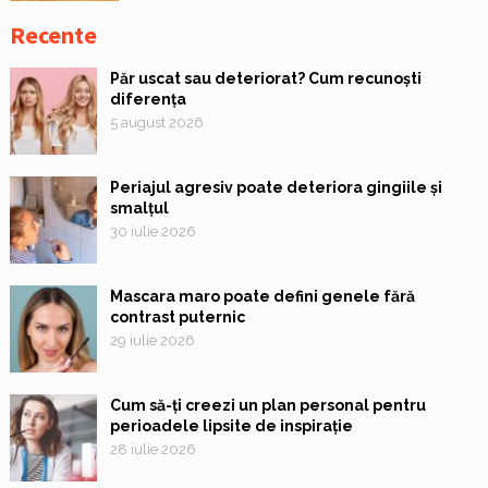
Recente
Păr uscat sau deteriorat? Cum recunoști
diferența
5 august 2026
Periajul agresiv poate deteriora gingiile și
smalțul
30 iulie 2026
Mascara maro poate defini genele fără
contrast puternic
29 iulie 2026
Cum să-ți creezi un plan personal pentru
perioadele lipsite de inspirație
28 iulie 2026