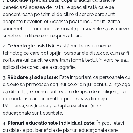
Educație specializată
: Copiii și adulții cu dislexie
beneficiază adesea de instruire specializată care se
concentrează pe tehnici de citire și scriere care sunt
adaptate nevoilor lor. Aceasta poate include utilizarea
unor metode fonetice, care învață persoanele să asocieze
sunetele cu literele corespunzătoare.
Tehnologie asistivă
: Există multe instrumente
tehnologice care pot sprijini persoanele dislexice, cum ar fi
software-uri de citire care transformă textul în vorbire, sau
aplicații de corectare a ortografiei.
Răbdare și adaptare
: Este important ca persoanele cu
dislexie să primească sprijinul celor din jur pentru a înțelege
că dificultățile lor nu sunt legate de lipsa de inteligență, ci
de modul în care creierul lor procesează limbajul.
Răbdarea, susținerea și adaptarea abordărilor
educaționale sunt esențiale.
Planuri educaționale individualizate
: În școli, elevii
cu dislexie pot beneficia de planuri educaționale care