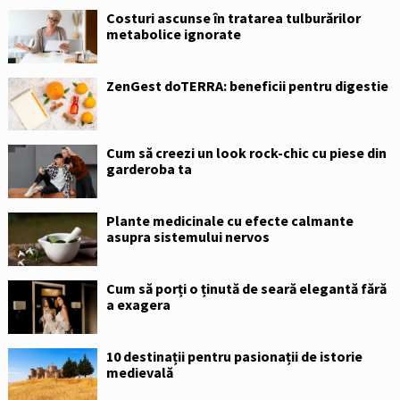
Costuri ascunse în tratarea tulburărilor
metabolice ignorate
ZenGest doTERRA: beneficii pentru digestie
Cum să creezi un look rock-chic cu piese din
garderoba ta
Plante medicinale cu efecte calmante
asupra sistemului nervos
Cum să porți o ținută de seară elegantă fără
a exagera
10 destinații pentru pasionații de istorie
medievală