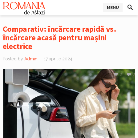
MENU
Comparativ: încărcare rapidă vs.
încărcare acasă pentru mașini
electrice
Posted by
Admin
— 17 aprilie 2024
0
0