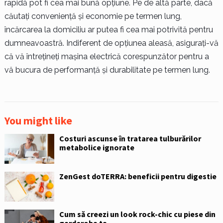
rapidă pot fi cea mai bună opțiune. Pe de altă parte, dacă
căutați conveniență și economie pe termen lung,
încărcarea la domiciliu ar putea fi cea mai potrivită pentru
dumneavoastră. Indiferent de opțiunea aleasă, asigurați-vă
că vă întrețineți mașina electrică corespunzător pentru a
vă bucura de performanță și durabilitate pe termen lung.
You might like
Costuri ascunse în tratarea tulburărilor
metabolice ignorate
ZenGest doTERRA: beneficii pentru digestie
Cum să creezi un look rock-chic cu piese din
garderoba ta