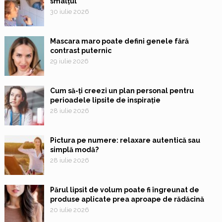
smalțul
30 iulie 2026
Mascara maro poate defini genele fără
contrast puternic
29 iulie 2026
Cum să-ți creezi un plan personal pentru
perioadele lipsite de inspirație
28 iulie 2026
Pictura pe numere: relaxare autentică sau
simplă modă?
28 iulie 2026
Părul lipsit de volum poate fi îngreunat de
produse aplicate prea aproape de rădăcină
20 iulie 2026