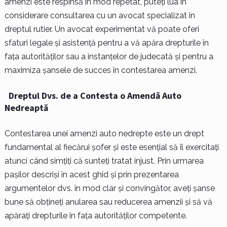
amenzi este respinsă în mod repetat, puteți lua în
considerare consultarea cu un avocat specializat în
dreptul rutier. Un avocat experimentat vă poate oferi
sfaturi legale și asistență pentru a vă apăra drepturile în
fața autorităților sau a instanțelor de judecată și pentru a
maximiza șansele de succes în contestarea amenzi.
Dreptul Dvs. de a Contesta o Amendă Auto
Nedreaptă
Contestarea unei amenzi auto nedrepte este un drept
fundamental al fiecărui șofer și este esențial să îl exercitați
atunci când simțiți că sunteți tratat injust. Prin urmarea
pașilor descriși în acest ghid și prin prezentarea
argumentelor dvs. în mod clar și convingător, aveți șanse
bune să obțineți anularea sau reducerea amenzii și să vă
apărați drepturile în fața autorităților competente.