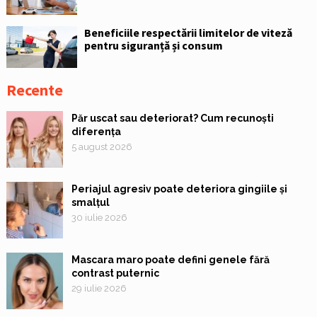
Beneficiile respectării limitelor de viteză
pentru siguranță și consum
Recente
Păr uscat sau deteriorat? Cum recunoști
diferența
5 august 2026
Periajul agresiv poate deteriora gingiile și
smalțul
30 iulie 2026
Mascara maro poate defini genele fără
contrast puternic
29 iulie 2026