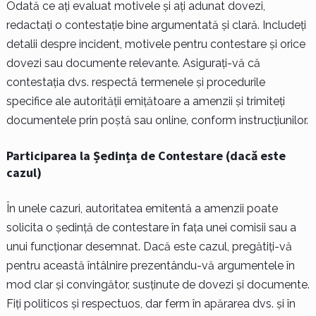
Odată ce ați evaluat motivele și ați adunat dovezi,
redactați o contestație bine argumentată și clară. Includeți
detalii despre incident, motivele pentru contestare și orice
dovezi sau documente relevante. Asigurați-vă că
contestația dvs. respectă termenele și procedurile
specifice ale autorității emițătoare a amenzii și trimiteți
documentele prin poștă sau online, conform instrucțiunilor.
Participarea la Ședința de Contestare (dacă este
cazul)
În unele cazuri, autoritatea emitentă a amenzii poate
solicita o ședință de contestare în fața unei comisii sau a
unui funcționar desemnat. Dacă este cazul, pregătiți-vă
pentru această întâlnire prezentându-vă argumentele în
mod clar și convingător, susținute de dovezi și documente.
Fiți politicos și respectuos, dar ferm în apărarea dvs. și în