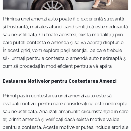
Primirea unei amenzi auto poate fi o experiență stresantă
și frustrantă, mai ales atunci când simțiți că este nedreaptă
sau nejustificată. Cu toate acestea, există modalități prin
care puteți contesta o amendă și să vă apărați drepturile.
În acest ghid, vom explora pașii esențiali pe care trebuie
să-i urmați pentru a contesta o amendă auto nedreaptă și
cum să procedați în mod eficient pentru a vă apăra.
Evaluarea Motivelor pentru Contestarea Amenzi
Primul pas în contestarea unei amenzi auto este să
evaluați motivul pentru care considerați că este nedreaptă
sau nejustificată. Analizați amănunțit circumstanțele în care
ați primit amendă și verificați dacă există motive valide
pentru a contesta. Aceste motive ar putea include erori ale