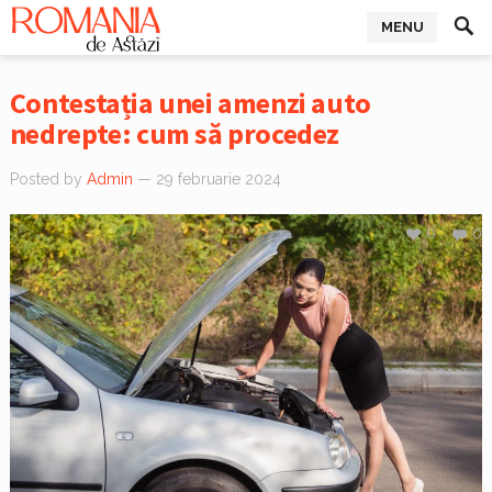
MENU
Contestația unei amenzi auto
nedrepte: cum să procedez
Posted by
Admin
— 29 februarie 2024
0
0