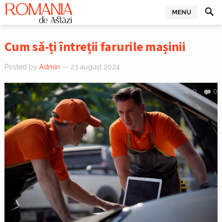
MENU
Cum să-ți întreții farurile mașinii
Posted by
Admin
— 23 august 2024
0
0