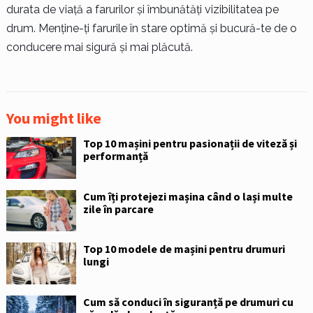
durata de viață a farurilor și îmbunătăți vizibilitatea pe
drum. Menține-ți farurile în stare optimă și bucură-te de o
conducere mai sigură și mai plăcută.
You might like
Top 10 mașini pentru pasionații de viteză și
performanță
Cum îți protejezi mașina când o lași multe
zile în parcare
Top 10 modele de mașini pentru drumuri
lungi
Cum să conduci în siguranță pe drumuri cu