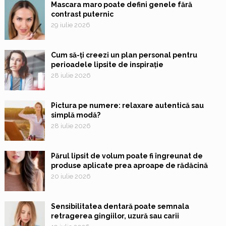
Mascara maro poate defini genele fără
contrast puternic
29 iulie 2026
Cum să-ți creezi un plan personal pentru
perioadele lipsite de inspirație
28 iulie 2026
Pictura pe numere: relaxare autentică sau
simplă modă?
28 iulie 2026
Părul lipsit de volum poate fi îngreunat de
produse aplicate prea aproape de rădăcină
20 iulie 2026
Sensibilitatea dentară poate semnala
retragerea gingiilor, uzură sau carii