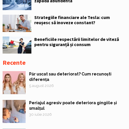
zăpadă abundentă
Strategiile financiare ale Tesla: cum
reușesc să inoveze constant?
Beneficiile respectării limitelor de viteză
pentru siguranță și consum
Recente
Păr uscat sau deteriorat? Cum recunoști
diferența
5 august 2026
Periajul agresiv poate deteriora gingiile și
smalțul
30 iulie 2026