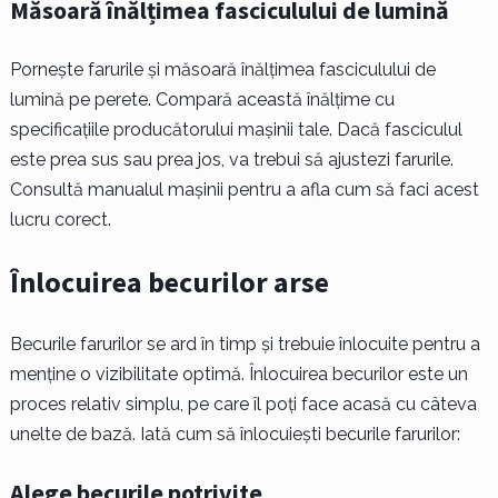
Măsoară înălțimea fasciculului de lumină
Pornește farurile și măsoară înălțimea fasciculului de
lumină pe perete. Compară această înălțime cu
specificațiile producătorului mașinii tale. Dacă fasciculul
este prea sus sau prea jos, va trebui să ajustezi farurile.
Consultă manualul mașinii pentru a afla cum să faci acest
lucru corect.
Înlocuirea becurilor arse
Becurile farurilor se ard în timp și trebuie înlocuite pentru a
menține o vizibilitate optimă. Înlocuirea becurilor este un
proces relativ simplu, pe care îl poți face acasă cu câteva
unelte de bază. Iată cum să înlocuiești becurile farurilor:
Alege becurile potrivite