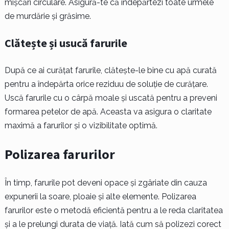
mișcări circulare. Asigură-te că îndepărtezi toate urmele
de murdărie și grăsime.
Clătește și usucă farurile
După ce ai curățat farurile, clătește-le bine cu apă curată
pentru a îndepărta orice reziduu de soluție de curățare.
Uscă farurile cu o cârpă moale și uscată pentru a preveni
formarea petelor de apă. Aceasta va asigura o claritate
maximă a farurilor și o vizibilitate optimă.
Polizarea farurilor
În timp, farurile pot deveni opace și zgâriate din cauza
expunerii la soare, ploaie și alte elemente. Polizarea
farurilor este o metodă eficientă pentru a le reda claritatea
și a le prelungi durata de viață. Iată cum să polizezi corect